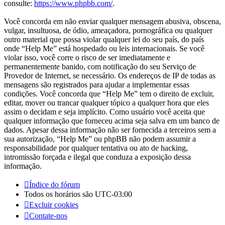
consulte:
https://www.phpbb.com/
.
Você concorda em não enviar qualquer mensagem abusiva, obscena,
vulgar, insultuosa, de ódio, ameaçadora, pornográfica ou qualquer
outro material que possa violar qualquer lei do seu país, do país
onde “Help Me” está hospedado ou leis internacionais. Se você
violar isso, você corre o risco de ser imediatamente e
permanentemente banido, com notificação do seu Serviço de
Provedor de Internet, se necessário. Os endereços de IP de todas as
mensagens são registrados para ajudar a implementar essas
condições. Você concorda que “Help Me” tem o direito de excluir,
editar, mover ou trancar qualquer tópico a qualquer hora que eles
assim o decidam e seja implícito. Como usuário você aceita que
qualquer informação que forneceu acima seja salva em um banco de
dados. Apesar dessa informação não ser fornecida a terceiros sem a
sua autorização, “Help Me” ou phpBB não podem assumir a
responsabilidade por qualquer tentativa ou ato de hacking,
intromissão forçada e ilegal que conduza a exposição dessa
informação.
Índice do fórum
Todos os horários são
UTC-03:00
Excluir cookies
Contate-nos