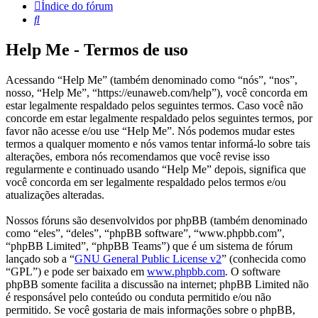
Índice do fórum
Pesquisar
Help Me - Termos de uso
Acessando “Help Me” (também denominado como “nós”, “nos”,
nosso, “Help Me”, “https://eunaweb.com/help”), você concorda em
estar legalmente respaldado pelos seguintes termos. Caso você não
concorde em estar legalmente respaldado pelos seguintes termos, por
favor não acesse e/ou use “Help Me”. Nós podemos mudar estes
termos a qualquer momento e nós vamos tentar informá-lo sobre tais
alterações, embora nós recomendamos que você revise isso
regularmente e continuado usando “Help Me” depois, significa que
você concorda em ser legalmente respaldado pelos termos e/ou
atualizações alteradas.
Nossos fóruns são desenvolvidos por phpBB (também denominado
como “eles”, “deles”, “phpBB software”, “www.phpbb.com”,
“phpBB Limited”, “phpBB Teams”) que é um sistema de fórum
lançado sob a “
GNU General Public License v2
” (conhecida como
“GPL”) e pode ser baixado em
www.phpbb.com
. O software
phpBB somente facilita a discussão na internet; phpBB Limited não
é responsável pelo conteúdo ou conduta permitido e/ou não
permitido. Se você gostaria de mais informações sobre o phpBB,