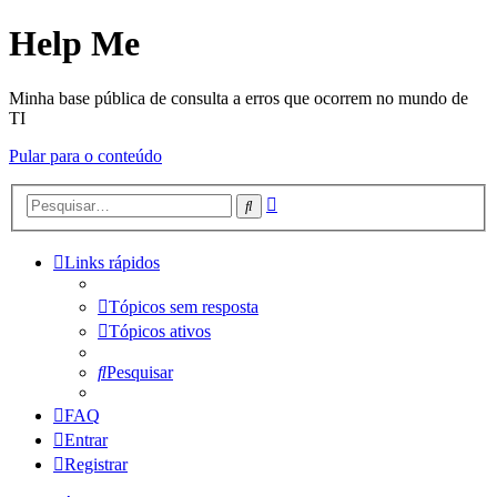
Help Me
Minha base pública de consulta a erros que ocorrem no mundo de
TI
Pular para o conteúdo
Pesquisa
Pesquisar
avançada
Links rápidos
Tópicos sem resposta
Tópicos ativos
Pesquisar
FAQ
Entrar
Registrar