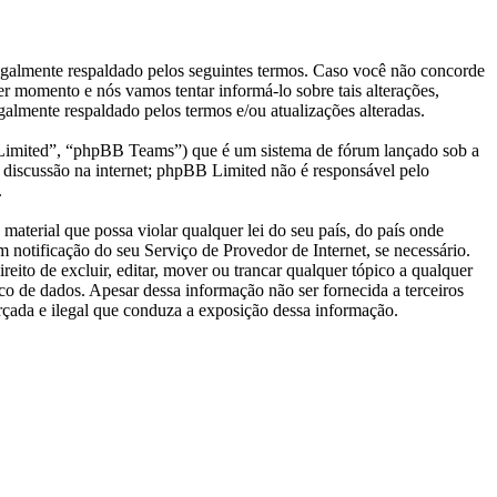
almente respaldado pelos seguintes termos. Caso você não concorde
r momento e nós vamos tentar informá-lo sobre tais alterações,
lmente respaldado pelos termos e/ou atualizações alteradas.
mited”, “phpBB Teams”) que é um sistema de fórum lançado sob a
 discussão na internet; phpBB Limited não é responsável pelo
.
aterial que possa violar qualquer lei do seu país, do país onde
 notificação do seu Serviço de Provedor de Internet, se necessário.
ito de excluir, editar, mover ou trancar qualquer tópico a qualquer
o de dados. Apesar dessa informação não ser fornecida a terceiros
çada e ilegal que conduza a exposição dessa informação.