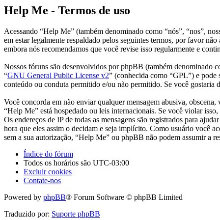
Help Me - Termos de uso
Acessando “Help Me” (também denominado como “nós”, “nos”, nosso, 
em estar legalmente respaldado pelos seguintes termos, por favor nã
embora nós recomendamos que você revise isso regularmente e continu
Nossos fóruns são desenvolvidos por phpBB (também denominado co
“
GNU General Public License v2
” (conhecida como “GPL”) e pode 
conteúdo ou conduta permitido e/ou não permitido. Se você gostaria
Você concorda em não enviar qualquer mensagem abusiva, obscena, vulg
“Help Me” está hospedado ou leis internacionais. Se você violar isso,
Os endereços de IP de todas as mensagens são registrados para ajudar
hora que eles assim o decidam e seja implícito. Como usuário você ac
sem a sua autorização, “Help Me” ou phpBB não podem assumir a respo
Índice do fórum
Todos os horários são
UTC-03:00
Excluir cookies
Contate-nos
Powered by
phpBB
® Forum Software © phpBB Limited
Traduzido por:
Suporte phpBB