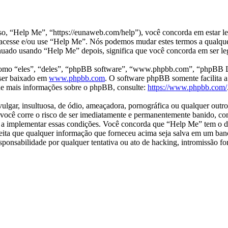
“Help Me”, “https://eunaweb.com/help”), você concorda em estar leg
o acesse e/ou use “Help Me”. Nós podemos mudar estes termos a qualque
ado usando “Help Me” depois, significa que você concorda em ser lega
mo “eles”, “deles”, “phpBB software”, “www.phpbb.com”, “phpBB Li
ser baixado em
www.phpbb.com
. O software phpBB somente facilita a
 de mais informações sobre o phpBB, consulte:
https://www.phpbb.com/
ar, insultuosa, de ódio, ameaçadora, pornográfica ou qualquer outro m
 você corre o risco de ser imediatamente e permanentemente banido, com
 a implementar essas condições. Você concorda que “Help Me” tem o dire
eita que qualquer informação que forneceu acima seja salva em um banc
nsabilidade por qualquer tentativa ou ato de hacking, intromissão for