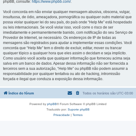
phpBB, consulte:
https://www.phpbb.com/
.
Você concorda em não enviar qualquer mensagem abusiva, obscena, vulgar,
insultuosa, de ódio, ameaçadora, pornográfica ou qualquer outro material que
possa violar qualquer lei do seu país, do país onde “Help Me” está hospedado
ou leis internacionais. Se você violar isso, você corre o risco de ser
imediatamente e permanentemente banido, com notificação do seu Serviço de
Provedor de Internet, se necessário. Os endereços de IP de todas as
mensagens são registrados para ajudar a implementar essas condições. Você
concorda que “Help Me” tem o direito de excluir, editar, mover ou trancar
qualquer tópico a qualquer hora que eles assim o decidam e seja implícito.
Como usuário você aceita que qualquer informação que forneceu acima seja
salva em um banco de dados. Apesar dessa informação não ser fornecida a
terceiros sem a sua autorização, “Help Me” ou phpBB não podem assumir a
responsabilidade por qualquer tentativa ou ato de hacking, intromissão
forçada e ilegal que conduza a exposição dessa informação.
Índice do fórum
Todos os horários são
UTC-03:00
Powered by
phpBB
® Forum Software © phpBB Limited
Traduzido por:
Suporte phpBB
Privacidade
|
Termos