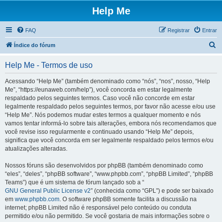
Help Me
FAQ
Registrar
Entrar
P
Índice do fórum
e
Help Me - Termos de uso
s
q
Acessando “Help Me” (também denominado como “nós”, “nos”, nosso, “Help
Me”, “https://eunaweb.com/help”), você concorda em estar legalmente
u
respaldado pelos seguintes termos. Caso você não concorde em estar
i
legalmente respaldado pelos seguintes termos, por favor não acesse e/ou use
“Help Me”. Nós podemos mudar estes termos a qualquer momento e nós
s
vamos tentar informá-lo sobre tais alterações, embora nós recomendamos que
a
você revise isso regularmente e continuado usando “Help Me” depois,
significa que você concorda em ser legalmente respaldado pelos termos e/ou
r
atualizações alteradas.
Nossos fóruns são desenvolvidos por phpBB (também denominado como
“eles”, “deles”, “phpBB software”, “www.phpbb.com”, “phpBB Limited”, “phpBB
Teams”) que é um sistema de fórum lançado sob a “
GNU General Public License v2
” (conhecida como “GPL”) e pode ser baixado
em
www.phpbb.com
. O software phpBB somente facilita a discussão na
internet; phpBB Limited não é responsável pelo conteúdo ou conduta
permitido e/ou não permitido. Se você gostaria de mais informações sobre o