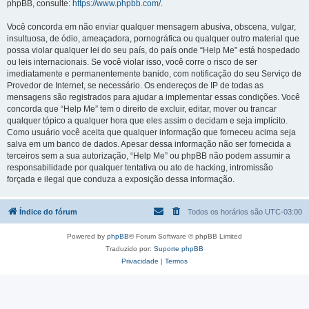
phpBB, consulte:
https://www.phpbb.com/
.
Você concorda em não enviar qualquer mensagem abusiva, obscena, vulgar,
insultuosa, de ódio, ameaçadora, pornográfica ou qualquer outro material que
possa violar qualquer lei do seu país, do país onde “Help Me” está hospedado
ou leis internacionais. Se você violar isso, você corre o risco de ser
imediatamente e permanentemente banido, com notificação do seu Serviço de
Provedor de Internet, se necessário. Os endereços de IP de todas as
mensagens são registrados para ajudar a implementar essas condições. Você
concorda que “Help Me” tem o direito de excluir, editar, mover ou trancar
qualquer tópico a qualquer hora que eles assim o decidam e seja implícito.
Como usuário você aceita que qualquer informação que forneceu acima seja
salva em um banco de dados. Apesar dessa informação não ser fornecida a
terceiros sem a sua autorização, “Help Me” ou phpBB não podem assumir a
responsabilidade por qualquer tentativa ou ato de hacking, intromissão
forçada e ilegal que conduza a exposição dessa informação.
Índice do fórum
Todos os horários são
UTC-03:00
Powered by
phpBB
® Forum Software © phpBB Limited
Traduzido por:
Suporte phpBB
Privacidade
|
Termos