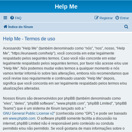
Help Me
FAQ
Registrar
Entrar
P
Índice do fórum
e
Help Me - Termos de uso
s
q
Acessando “Help Me” (também denominado como “nós”, “nos”, nosso, “Help
Me”, “https://eunaweb.com/help”), você concorda em estar legalmente
u
respaldado pelos seguintes termos. Caso você não concorde em estar
i
legalmente respaldado pelos seguintes termos, por favor não acesse e/ou use
“Help Me”. Nós podemos mudar estes termos a qualquer momento e nós
s
vamos tentar informá-lo sobre tais alterações, embora nós recomendamos que
a
você revise isso regularmente e continuado usando “Help Me” depois,
significa que você concorda em ser legalmente respaldado pelos termos e/ou
r
atualizações alteradas.
Nossos fóruns são desenvolvidos por phpBB (também denominado como
“eles”, “deles”, “phpBB software”, “www.phpbb.com”, “phpBB Limited”, “phpBB
Teams”) que é um sistema de fórum lançado sob a “
GNU General Public License v2
” (conhecida como “GPL”) e pode ser baixado
em
www.phpbb.com
. O software phpBB somente facilita a discussão na
internet; phpBB Limited não é responsável pelo conteúdo ou conduta
permitido e/ou não permitido. Se você gostaria de mais informações sobre o