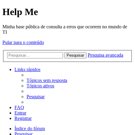
Help Me
Minha base pública de consulta a erros que ocorrem no mundo de
TI
Pular para o conteúdo
Pesquisa avançada
Pesquisar
Links rápidos
Tópicos sem resposta
Tópicos ativos
Pesquisar
FAQ
Entrar
Registrar
Índice do fórum
Pesquisar