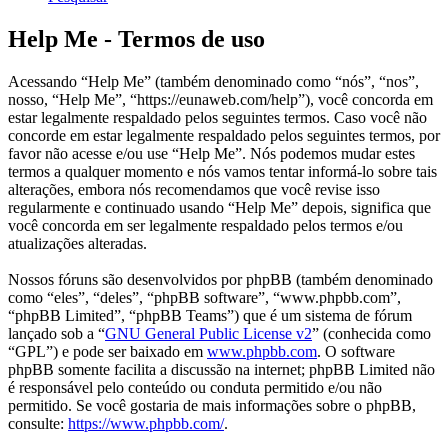
Help Me - Termos de uso
Acessando “Help Me” (também denominado como “nós”, “nos”,
nosso, “Help Me”, “https://eunaweb.com/help”), você concorda em
estar legalmente respaldado pelos seguintes termos. Caso você não
concorde em estar legalmente respaldado pelos seguintes termos, por
favor não acesse e/ou use “Help Me”. Nós podemos mudar estes
termos a qualquer momento e nós vamos tentar informá-lo sobre tais
alterações, embora nós recomendamos que você revise isso
regularmente e continuado usando “Help Me” depois, significa que
você concorda em ser legalmente respaldado pelos termos e/ou
atualizações alteradas.
Nossos fóruns são desenvolvidos por phpBB (também denominado
como “eles”, “deles”, “phpBB software”, “www.phpbb.com”,
“phpBB Limited”, “phpBB Teams”) que é um sistema de fórum
lançado sob a “
GNU General Public License v2
” (conhecida como
“GPL”) e pode ser baixado em
www.phpbb.com
. O software
phpBB somente facilita a discussão na internet; phpBB Limited não
é responsável pelo conteúdo ou conduta permitido e/ou não
permitido. Se você gostaria de mais informações sobre o phpBB,
consulte:
https://www.phpbb.com/
.