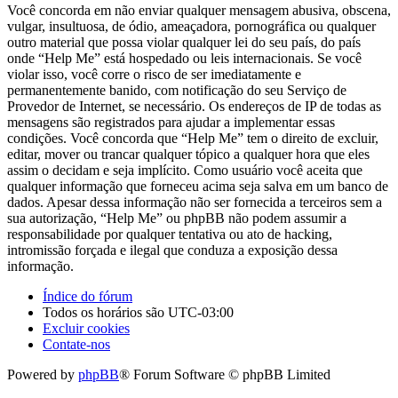
Você concorda em não enviar qualquer mensagem abusiva, obscena,
vulgar, insultuosa, de ódio, ameaçadora, pornográfica ou qualquer
outro material que possa violar qualquer lei do seu país, do país
onde “Help Me” está hospedado ou leis internacionais. Se você
violar isso, você corre o risco de ser imediatamente e
permanentemente banido, com notificação do seu Serviço de
Provedor de Internet, se necessário. Os endereços de IP de todas as
mensagens são registrados para ajudar a implementar essas
condições. Você concorda que “Help Me” tem o direito de excluir,
editar, mover ou trancar qualquer tópico a qualquer hora que eles
assim o decidam e seja implícito. Como usuário você aceita que
qualquer informação que forneceu acima seja salva em um banco de
dados. Apesar dessa informação não ser fornecida a terceiros sem a
sua autorização, “Help Me” ou phpBB não podem assumir a
responsabilidade por qualquer tentativa ou ato de hacking,
intromissão forçada e ilegal que conduza a exposição dessa
informação.
Índice do fórum
Todos os horários são
UTC-03:00
Excluir cookies
Contate-nos
Powered by
phpBB
® Forum Software © phpBB Limited