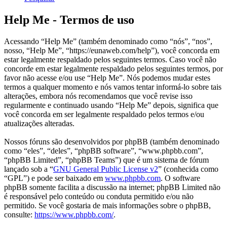
Help Me - Termos de uso
Acessando “Help Me” (também denominado como “nós”, “nos”,
nosso, “Help Me”, “https://eunaweb.com/help”), você concorda em
estar legalmente respaldado pelos seguintes termos. Caso você não
concorde em estar legalmente respaldado pelos seguintes termos, por
favor não acesse e/ou use “Help Me”. Nós podemos mudar estes
termos a qualquer momento e nós vamos tentar informá-lo sobre tais
alterações, embora nós recomendamos que você revise isso
regularmente e continuado usando “Help Me” depois, significa que
você concorda em ser legalmente respaldado pelos termos e/ou
atualizações alteradas.
Nossos fóruns são desenvolvidos por phpBB (também denominado
como “eles”, “deles”, “phpBB software”, “www.phpbb.com”,
“phpBB Limited”, “phpBB Teams”) que é um sistema de fórum
lançado sob a “
GNU General Public License v2
” (conhecida como
“GPL”) e pode ser baixado em
www.phpbb.com
. O software
phpBB somente facilita a discussão na internet; phpBB Limited não
é responsável pelo conteúdo ou conduta permitido e/ou não
permitido. Se você gostaria de mais informações sobre o phpBB,
consulte:
https://www.phpbb.com/
.