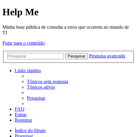
Help Me
Minha base pública de consulta a erros que ocorrem no mundo de
TI
Pular para o conteúdo
Pesquisa avançada
Pesquisar
Links rápidos
Tópicos sem resposta
Tópicos ativos
Pesquisar
FAQ
Entrar
Registrar
Índice do fórum
Pesquisar