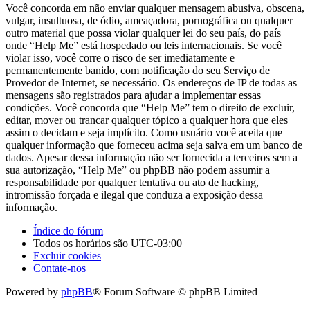
Você concorda em não enviar qualquer mensagem abusiva, obscena,
vulgar, insultuosa, de ódio, ameaçadora, pornográfica ou qualquer
outro material que possa violar qualquer lei do seu país, do país
onde “Help Me” está hospedado ou leis internacionais. Se você
violar isso, você corre o risco de ser imediatamente e
permanentemente banido, com notificação do seu Serviço de
Provedor de Internet, se necessário. Os endereços de IP de todas as
mensagens são registrados para ajudar a implementar essas
condições. Você concorda que “Help Me” tem o direito de excluir,
editar, mover ou trancar qualquer tópico a qualquer hora que eles
assim o decidam e seja implícito. Como usuário você aceita que
qualquer informação que forneceu acima seja salva em um banco de
dados. Apesar dessa informação não ser fornecida a terceiros sem a
sua autorização, “Help Me” ou phpBB não podem assumir a
responsabilidade por qualquer tentativa ou ato de hacking,
intromissão forçada e ilegal que conduza a exposição dessa
informação.
Índice do fórum
Todos os horários são
UTC-03:00
Excluir cookies
Contate-nos
Powered by
phpBB
® Forum Software © phpBB Limited