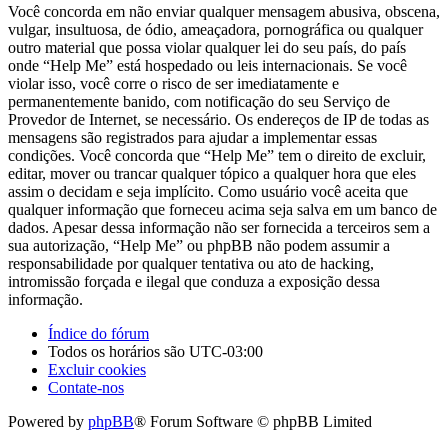
Você concorda em não enviar qualquer mensagem abusiva, obscena,
vulgar, insultuosa, de ódio, ameaçadora, pornográfica ou qualquer
outro material que possa violar qualquer lei do seu país, do país
onde “Help Me” está hospedado ou leis internacionais. Se você
violar isso, você corre o risco de ser imediatamente e
permanentemente banido, com notificação do seu Serviço de
Provedor de Internet, se necessário. Os endereços de IP de todas as
mensagens são registrados para ajudar a implementar essas
condições. Você concorda que “Help Me” tem o direito de excluir,
editar, mover ou trancar qualquer tópico a qualquer hora que eles
assim o decidam e seja implícito. Como usuário você aceita que
qualquer informação que forneceu acima seja salva em um banco de
dados. Apesar dessa informação não ser fornecida a terceiros sem a
sua autorização, “Help Me” ou phpBB não podem assumir a
responsabilidade por qualquer tentativa ou ato de hacking,
intromissão forçada e ilegal que conduza a exposição dessa
informação.
Índice do fórum
Todos os horários são
UTC-03:00
Excluir cookies
Contate-nos
Powered by
phpBB
® Forum Software © phpBB Limited