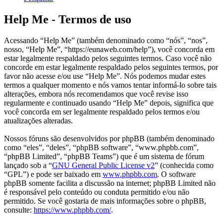
Help Me - Termos de uso
Acessando “Help Me” (também denominado como “nós”, “nos”,
nosso, “Help Me”, “https://eunaweb.com/help”), você concorda em
estar legalmente respaldado pelos seguintes termos. Caso você não
concorde em estar legalmente respaldado pelos seguintes termos, por
favor não acesse e/ou use “Help Me”. Nós podemos mudar estes
termos a qualquer momento e nós vamos tentar informá-lo sobre tais
alterações, embora nós recomendamos que você revise isso
regularmente e continuado usando “Help Me” depois, significa que
você concorda em ser legalmente respaldado pelos termos e/ou
atualizações alteradas.
Nossos fóruns são desenvolvidos por phpBB (também denominado
como “eles”, “deles”, “phpBB software”, “www.phpbb.com”,
“phpBB Limited”, “phpBB Teams”) que é um sistema de fórum
lançado sob a “
GNU General Public License v2
” (conhecida como
“GPL”) e pode ser baixado em
www.phpbb.com
. O software
phpBB somente facilita a discussão na internet; phpBB Limited não
é responsável pelo conteúdo ou conduta permitido e/ou não
permitido. Se você gostaria de mais informações sobre o phpBB,
consulte:
https://www.phpbb.com/
.