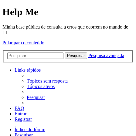
Help Me
Minha base pública de consulta a erros que ocorrem no mundo de
TI
Pular para o conteúdo
Pesquisa avançada
Pesquisar
Links rápidos
Tópicos sem resposta
Tópicos ativos
Pesquisar
FAQ
Entrar
Registrar
Índice do fórum
Pesquisar