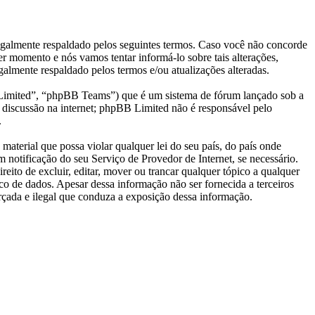
almente respaldado pelos seguintes termos. Caso você não concorde
r momento e nós vamos tentar informá-lo sobre tais alterações,
lmente respaldado pelos termos e/ou atualizações alteradas.
mited”, “phpBB Teams”) que é um sistema de fórum lançado sob a
 discussão na internet; phpBB Limited não é responsável pelo
.
aterial que possa violar qualquer lei do seu país, do país onde
 notificação do seu Serviço de Provedor de Internet, se necessário.
ito de excluir, editar, mover ou trancar qualquer tópico a qualquer
o de dados. Apesar dessa informação não ser fornecida a terceiros
çada e ilegal que conduza a exposição dessa informação.