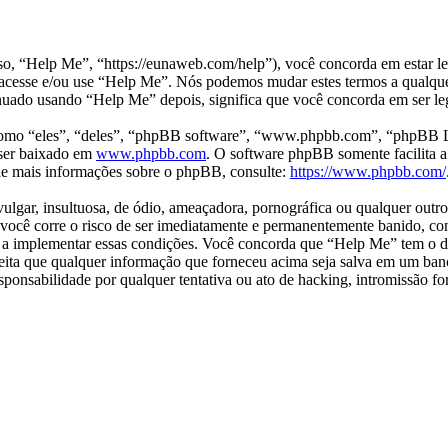
“Help Me”, “https://eunaweb.com/help”), você concorda em estar leg
o acesse e/ou use “Help Me”. Nós podemos mudar estes termos a qualque
ado usando “Help Me” depois, significa que você concorda em ser lega
mo “eles”, “deles”, “phpBB software”, “www.phpbb.com”, “phpBB Li
ser baixado em
www.phpbb.com
. O software phpBB somente facilita a
 de mais informações sobre o phpBB, consulte:
https://www.phpbb.com/
ar, insultuosa, de ódio, ameaçadora, pornográfica ou qualquer outro m
 você corre o risco de ser imediatamente e permanentemente banido, com
 a implementar essas condições. Você concorda que “Help Me” tem o dire
eita que qualquer informação que forneceu acima seja salva em um banc
nsabilidade por qualquer tentativa ou ato de hacking, intromissão for