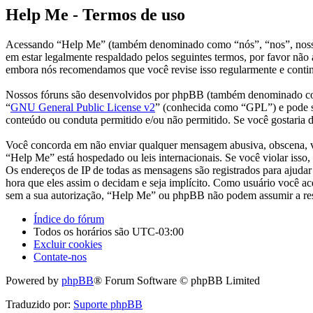
Help Me - Termos de uso
Acessando “Help Me” (também denominado como “nós”, “nos”, nosso, 
em estar legalmente respaldado pelos seguintes termos, por favor nã
embora nós recomendamos que você revise isso regularmente e continu
Nossos fóruns são desenvolvidos por phpBB (também denominado co
“
GNU General Public License v2
” (conhecida como “GPL”) e pode 
conteúdo ou conduta permitido e/ou não permitido. Se você gostaria
Você concorda em não enviar qualquer mensagem abusiva, obscena, vulg
“Help Me” está hospedado ou leis internacionais. Se você violar isso,
Os endereços de IP de todas as mensagens são registrados para ajudar
hora que eles assim o decidam e seja implícito. Como usuário você ac
sem a sua autorização, “Help Me” ou phpBB não podem assumir a respo
Índice do fórum
Todos os horários são
UTC-03:00
Excluir cookies
Contate-nos
Powered by
phpBB
® Forum Software © phpBB Limited
Traduzido por:
Suporte phpBB