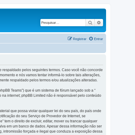
Pesquisar
Pesquisa avançad
Registrar
Entrar
te respaldado pelos seguintes termos. Caso você não concorde
omento e nós vamos tentar informá-lo sobre tais alterações,
ente respaldado pelos termos e/ou atualizações alteradas.
phpBB Teams”) que é um sistema de fórum lançado sob a “
ão na internet; phpBB Limited não é responsável pelo conteúdo
rial que possa violar qualquer lei do seu país, do país onde
tificação do seu Serviço de Provedor de Internet, se
em o direito de excluir, editar, mover ou trancar qualquer
 salva em um banco de dados. Apesar dessa informação não ser
g, intromissão forçada e ilegal que conduza a exposição dessa