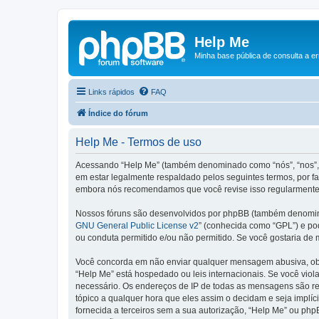
Help Me
Minha base pública de consulta a e
Links rápidos
FAQ
Índice do fórum
Help Me - Termos de uso
Acessando “Help Me” (também denominado como “nós”, “nos”, n
em estar legalmente respaldado pelos seguintes termos, por f
embora nós recomendamos que você revise isso regularmente e
Nossos fóruns são desenvolvidos por phpBB (também denominad
GNU General Public License v2
” (conhecida como “GPL”) e p
ou conduta permitido e/ou não permitido. Se você gostaria de
Você concorda em não enviar qualquer mensagem abusiva, obsce
“Help Me” está hospedado ou leis internacionais. Se você viol
necessário. Os endereços de IP de todas as mensagens são regi
tópico a qualquer hora que eles assim o decidam e seja implí
fornecida a terceiros sem a sua autorização, “Help Me” ou ph