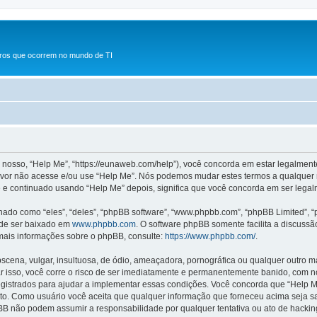
rros que ocorrem no mundo de TI
osso, “Help Me”, “https://eunaweb.com/help”), você concorda em estar legalmen
avor não acesse e/ou use “Help Me”. Nós podemos mudar estes termos a qualquer m
 continuado usando “Help Me” depois, significa que você concorda em ser legalm
o como “eles”, “deles”, “phpBB software”, “www.phpbb.com”, “phpBB Limited”, “
ode ser baixado em
www.phpbb.com
. O software phpBB somente facilita a discuss
 mais informações sobre o phpBB, consulte:
https://www.phpbb.com/
.
na, vulgar, insultuosa, de ódio, ameaçadora, pornográfica ou qualquer outro mate
ar isso, você corre o risco de ser imediatamente e permanentemente banido, com no
strados para ajudar a implementar essas condições. Você concorda que “Help Me” t
cito. Como usuário você aceita que qualquer informação que forneceu acima seja
pBB não podem assumir a responsabilidade por qualquer tentativa ou ato de hackin