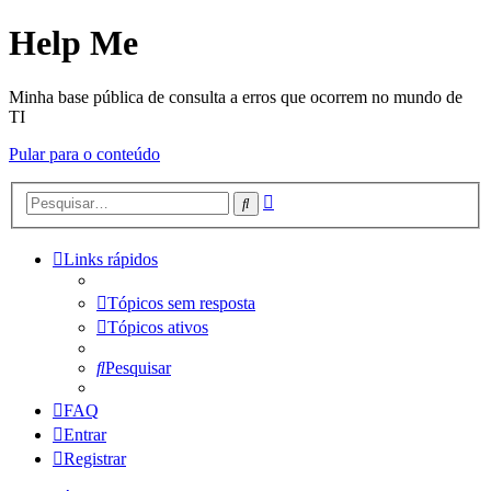
Help Me
Minha base pública de consulta a erros que ocorrem no mundo de
TI
Pular para o conteúdo
Pesquisa
Pesquisar
avançada
Links rápidos
Tópicos sem resposta
Tópicos ativos
Pesquisar
FAQ
Entrar
Registrar