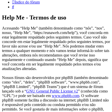
Índice do fórum
Pesquisar
Help Me - Termos de uso
Acessando “Help Me” (também denominado como “nós”, “nos”,
nosso, “Help Me”, “https://eunaweb.com/help”), você concorda em
estar legalmente respaldado pelos seguintes termos. Caso você não
concorde em estar legalmente respaldado pelos seguintes termos, por
favor não acesse e/ou use “Help Me”. Nós podemos mudar estes
termos a qualquer momento e nós vamos tentar informá-lo sobre tais
alterações, embora nós recomendamos que você revise isso
regularmente e continuado usando “Help Me” depois, significa que
você concorda em ser legalmente respaldado pelos termos e/ou
atualizações alteradas.
Nossos fóruns são desenvolvidos por phpBB (também denominado
como “eles”, “deles”, “phpBB software”, “www.phpbb.com”,
“phpBB Limited”, “phpBB Teams”) que é um sistema de fórum
lançado sob a “
GNU General Public License v2
” (conhecida como
“GPL”) e pode ser baixado em
www.phpbb.com
. O software
phpBB somente facilita a discussão na internet; phpBB Limited não
é responsável pelo conteúdo ou conduta permitido e/ou não
permitido. Se você gostaria de mais informações sobre o phpBB,