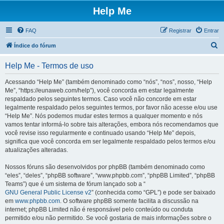
Help Me
FAQ
Registrar
Entrar
P
Índice do fórum
e
Help Me - Termos de uso
s
q
Acessando “Help Me” (também denominado como “nós”, “nos”, nosso, “Help
Me”, “https://eunaweb.com/help”), você concorda em estar legalmente
u
respaldado pelos seguintes termos. Caso você não concorde em estar
i
legalmente respaldado pelos seguintes termos, por favor não acesse e/ou use
“Help Me”. Nós podemos mudar estes termos a qualquer momento e nós
s
vamos tentar informá-lo sobre tais alterações, embora nós recomendamos que
a
você revise isso regularmente e continuado usando “Help Me” depois,
significa que você concorda em ser legalmente respaldado pelos termos e/ou
r
atualizações alteradas.
Nossos fóruns são desenvolvidos por phpBB (também denominado como
“eles”, “deles”, “phpBB software”, “www.phpbb.com”, “phpBB Limited”, “phpBB
Teams”) que é um sistema de fórum lançado sob a “
GNU General Public License v2
” (conhecida como “GPL”) e pode ser baixado
em
www.phpbb.com
. O software phpBB somente facilita a discussão na
internet; phpBB Limited não é responsável pelo conteúdo ou conduta
permitido e/ou não permitido. Se você gostaria de mais informações sobre o