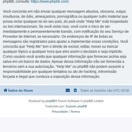
phpBB, consulte:
https://www.phpbb.com/
.
Você concorda em não enviar qualquer mensagem abusiva, obscena, vulgar,
insultuosa, de ódio, ameaçadora, pornográfica ou qualquer outro material que
possa violar qualquer lei do seu país, do país onde “Help Me” está hospedado
ou leis internacionais. Se você violar isso, você corre o risco de ser
imediatamente e permanentemente banido, com notificação do seu Serviço de
Provedor de Internet, se necessário. Os endereços de IP de todas as
mensagens são registrados para ajudar a implementar essas condições. Você
concorda que “Help Me” tem o direito de excluir, editar, mover ou trancar
qualquer tópico a qualquer hora que eles assim o decidam e seja implícito.
Como usuário você aceita que qualquer informação que forneceu acima seja
salva em um banco de dados. Apesar dessa informação não ser fornecida a
terceiros sem a sua autorização, “Help Me” ou phpBB não podem assumir a
responsabilidade por qualquer tentativa ou ato de hacking, intromissão
forçada e ilegal que conduza a exposição dessa informação.
Índice do fórum
Todos os horários são
UTC-03:00
Powered by
phpBB
® Forum Software © phpBB Limited
Traduzido por:
Suporte phpBB
Privacidade
|
Termos