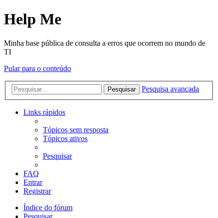
Help Me
Minha base pública de consulta a erros que ocorrem no mundo de
TI
Pular para o conteúdo
Pesquisa avançada
Pesquisar
Links rápidos
Tópicos sem resposta
Tópicos ativos
Pesquisar
FAQ
Entrar
Registrar
Índice do fórum
Pesquisar