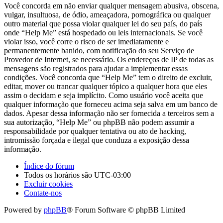
Você concorda em não enviar qualquer mensagem abusiva, obscena,
vulgar, insultuosa, de ódio, ameaçadora, pornográfica ou qualquer
outro material que possa violar qualquer lei do seu país, do país
onde “Help Me” está hospedado ou leis internacionais. Se você
violar isso, você corre o risco de ser imediatamente e
permanentemente banido, com notificação do seu Serviço de
Provedor de Internet, se necessário. Os endereços de IP de todas as
mensagens são registrados para ajudar a implementar essas
condições. Você concorda que “Help Me” tem o direito de excluir,
editar, mover ou trancar qualquer tópico a qualquer hora que eles
assim o decidam e seja implícito. Como usuário você aceita que
qualquer informação que forneceu acima seja salva em um banco de
dados. Apesar dessa informação não ser fornecida a terceiros sem a
sua autorização, “Help Me” ou phpBB não podem assumir a
responsabilidade por qualquer tentativa ou ato de hacking,
intromissão forçada e ilegal que conduza a exposição dessa
informação.
Índice do fórum
Todos os horários são
UTC-03:00
Excluir cookies
Contate-nos
Powered by
phpBB
® Forum Software © phpBB Limited