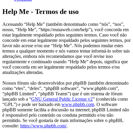
Help Me - Termos de uso
Acessando “Help Me” (também denominado como “nós”, “nos”,
nosso, “Help Me”, “https://eunaweb.com/help”), você concorda em
estar legalmente respaldado pelos seguintes termos. Caso você não
concorde em estar legalmente respaldado pelos seguintes termos, por
favor não acesse e/ou use “Help Me”. Nós podemos mudar estes
termos a qualquer momento e nós vamos tentar informá-lo sobre tais
alterações, embora nós recomendamos que você revise isso
regularmente e continuado usando “Help Me” depois, significa que
você concorda em ser legalmente respaldado pelos termos e/ou
atualizações alteradas.
Nossos fóruns são desenvolvidos por phpBB (também denominado
como “eles”, “deles”, “phpBB software”, “www.phpbb.com”,
“phpBB Limited”, “phpBB Teams”) que é um sistema de fórum
lançado sob a “
GNU General Public License v2
” (conhecida como
“GPL”) e pode ser baixado em
www.phpbb.com
. O software
phpBB somente facilita a discussão na internet; phpBB Limited não
é responsável pelo conteúdo ou conduta permitido e/ou não
permitido. Se você gostaria de mais informações sobre o phpBB,
consulte:
https://www.phpbb.com/
.