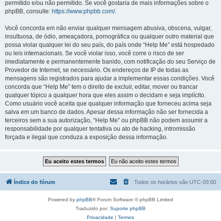
permitido e/ou não permitido. Se você gostaria de mais informações sobre o
phpBB, consulte:
https://www.phpbb.com/
.
Você concorda em não enviar qualquer mensagem abusiva, obscena, vulgar,
insultuosa, de ódio, ameaçadora, pornográfica ou qualquer outro material que
possa violar qualquer lei do seu país, do país onde “Help Me” está hospedado
ou leis internacionais. Se você violar isso, você corre o risco de ser
imediatamente e permanentemente banido, com notificação do seu Serviço de
Provedor de Internet, se necessário. Os endereços de IP de todas as
mensagens são registrados para ajudar a implementar essas condições. Você
concorda que “Help Me” tem o direito de excluir, editar, mover ou trancar
qualquer tópico a qualquer hora que eles assim o decidam e seja implícito.
Como usuário você aceita que qualquer informação que forneceu acima seja
salva em um banco de dados. Apesar dessa informação não ser fornecida a
terceiros sem a sua autorização, “Help Me” ou phpBB não podem assumir a
responsabilidade por qualquer tentativa ou ato de hacking, intromissão
forçada e ilegal que conduza a exposição dessa informação.
Índice do fórum
Todos os horários são
UTC-03:00
Powered by
phpBB
® Forum Software © phpBB Limited
Traduzido por:
Suporte phpBB
Privacidade
|
Termos