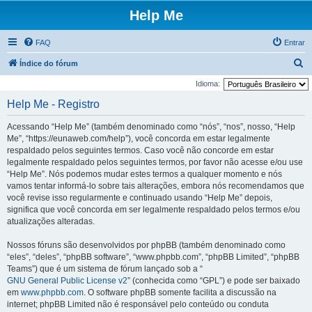
Help Me
FAQ
Entrar
P
Índice do fórum
e
Idioma:
s
Help Me - Registro
q
Acessando “Help Me” (também denominado como “nós”, “nos”, nosso, “Help
u
Me”, “https://eunaweb.com/help”), você concorda em estar legalmente
i
respaldado pelos seguintes termos. Caso você não concorde em estar
legalmente respaldado pelos seguintes termos, por favor não acesse e/ou use
s
“Help Me”. Nós podemos mudar estes termos a qualquer momento e nós
a
vamos tentar informá-lo sobre tais alterações, embora nós recomendamos que
r
você revise isso regularmente e continuado usando “Help Me” depois,
significa que você concorda em ser legalmente respaldado pelos termos e/ou
atualizações alteradas.
Nossos fóruns são desenvolvidos por phpBB (também denominado como
“eles”, “deles”, “phpBB software”, “www.phpbb.com”, “phpBB Limited”, “phpBB
Teams”) que é um sistema de fórum lançado sob a “
GNU General Public License v2
” (conhecida como “GPL”) e pode ser baixado
em
www.phpbb.com
. O software phpBB somente facilita a discussão na
internet; phpBB Limited não é responsável pelo conteúdo ou conduta