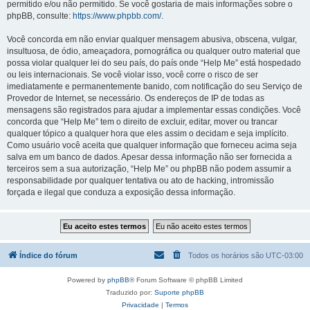
permitido e/ou não permitido. Se você gostaria de mais informações sobre o
phpBB, consulte:
https://www.phpbb.com/
.
Você concorda em não enviar qualquer mensagem abusiva, obscena, vulgar,
insultuosa, de ódio, ameaçadora, pornográfica ou qualquer outro material que
possa violar qualquer lei do seu país, do país onde “Help Me” está hospedado
ou leis internacionais. Se você violar isso, você corre o risco de ser
imediatamente e permanentemente banido, com notificação do seu Serviço de
Provedor de Internet, se necessário. Os endereços de IP de todas as
mensagens são registrados para ajudar a implementar essas condições. Você
concorda que “Help Me” tem o direito de excluir, editar, mover ou trancar
qualquer tópico a qualquer hora que eles assim o decidam e seja implícito.
Como usuário você aceita que qualquer informação que forneceu acima seja
salva em um banco de dados. Apesar dessa informação não ser fornecida a
terceiros sem a sua autorização, “Help Me” ou phpBB não podem assumir a
responsabilidade por qualquer tentativa ou ato de hacking, intromissão
forçada e ilegal que conduza a exposição dessa informação.
Índice do fórum
Todos os horários são
UTC-03:00
Powered by
phpBB
® Forum Software © phpBB Limited
Traduzido por:
Suporte phpBB
Privacidade
|
Termos