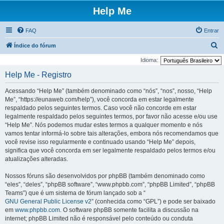
Help Me
FAQ
Entrar
P
Índice do fórum
e
Idioma:
s
Help Me - Registro
q
Acessando “Help Me” (também denominado como “nós”, “nos”, nosso, “Help
u
Me”, “https://eunaweb.com/help”), você concorda em estar legalmente
i
respaldado pelos seguintes termos. Caso você não concorde em estar
legalmente respaldado pelos seguintes termos, por favor não acesse e/ou use
s
“Help Me”. Nós podemos mudar estes termos a qualquer momento e nós
a
vamos tentar informá-lo sobre tais alterações, embora nós recomendamos que
r
você revise isso regularmente e continuado usando “Help Me” depois,
significa que você concorda em ser legalmente respaldado pelos termos e/ou
atualizações alteradas.
Nossos fóruns são desenvolvidos por phpBB (também denominado como
“eles”, “deles”, “phpBB software”, “www.phpbb.com”, “phpBB Limited”, “phpBB
Teams”) que é um sistema de fórum lançado sob a “
GNU General Public License v2
” (conhecida como “GPL”) e pode ser baixado
em
www.phpbb.com
. O software phpBB somente facilita a discussão na
internet; phpBB Limited não é responsável pelo conteúdo ou conduta