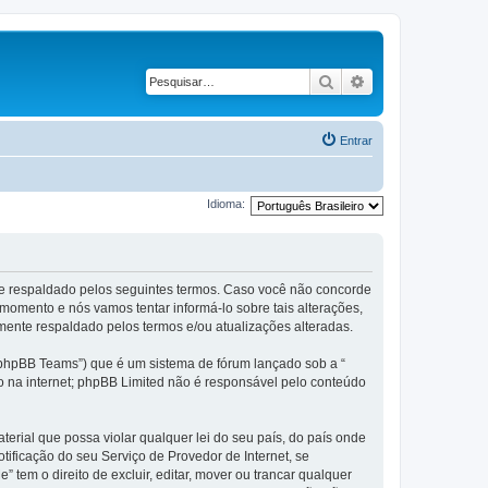
Pesquisar
Pesquisa avançad
Entrar
Idioma:
te respaldado pelos seguintes termos. Caso você não concorde
omento e nós vamos tentar informá-lo sobre tais alterações,
ente respaldado pelos termos e/ou atualizações alteradas.
phpBB Teams”) que é um sistema de fórum lançado sob a “
ão na internet; phpBB Limited não é responsável pelo conteúdo
rial que possa violar qualquer lei do seu país, do país onde
tificação do seu Serviço de Provedor de Internet, se
em o direito de excluir, editar, mover ou trancar qualquer