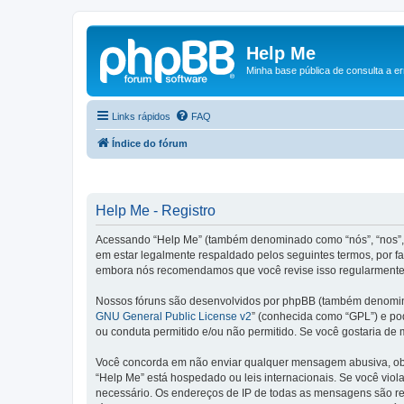
Help Me
Minha base pública de consulta a e
Links rápidos
FAQ
Índice do fórum
Help Me - Registro
Acessando “Help Me” (também denominado como “nós”, “nos”, n
em estar legalmente respaldado pelos seguintes termos, por f
embora nós recomendamos que você revise isso regularmente e
Nossos fóruns são desenvolvidos por phpBB (também denominad
GNU General Public License v2
” (conhecida como “GPL”) e p
ou conduta permitido e/ou não permitido. Se você gostaria de
Você concorda em não enviar qualquer mensagem abusiva, obsce
“Help Me” está hospedado ou leis internacionais. Se você viol
necessário. Os endereços de IP de todas as mensagens são regi