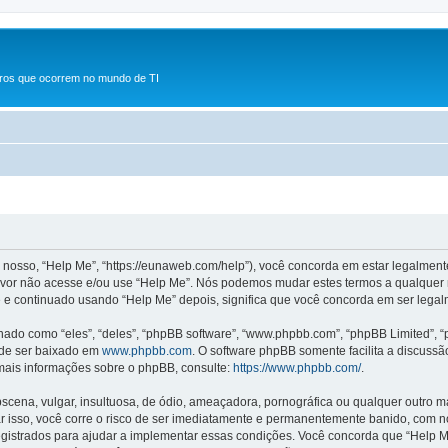
rros que ocorrem no mundo de TI
osso, “Help Me”, “https://eunaweb.com/help”), você concorda em estar legalmen
avor não acesse e/ou use “Help Me”. Nós podemos mudar estes termos a qualquer m
 continuado usando “Help Me” depois, significa que você concorda em ser legalm
o como “eles”, “deles”, “phpBB software”, “www.phpbb.com”, “phpBB Limited”, “
ode ser baixado em
www.phpbb.com
. O software phpBB somente facilita a discuss
 mais informações sobre o phpBB, consulte:
https://www.phpbb.com/
.
na, vulgar, insultuosa, de ódio, ameaçadora, pornográfica ou qualquer outro mate
ar isso, você corre o risco de ser imediatamente e permanentemente banido, com no
strados para ajudar a implementar essas condições. Você concorda que “Help Me” t