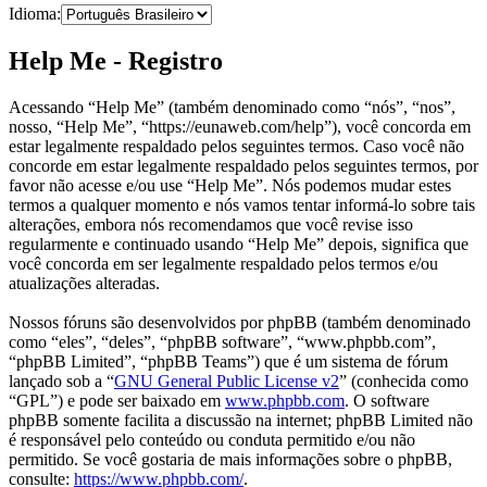
Idioma:
Help Me - Registro
Acessando “Help Me” (também denominado como “nós”, “nos”,
nosso, “Help Me”, “https://eunaweb.com/help”), você concorda em
estar legalmente respaldado pelos seguintes termos. Caso você não
concorde em estar legalmente respaldado pelos seguintes termos, por
favor não acesse e/ou use “Help Me”. Nós podemos mudar estes
termos a qualquer momento e nós vamos tentar informá-lo sobre tais
alterações, embora nós recomendamos que você revise isso
regularmente e continuado usando “Help Me” depois, significa que
você concorda em ser legalmente respaldado pelos termos e/ou
atualizações alteradas.
Nossos fóruns são desenvolvidos por phpBB (também denominado
como “eles”, “deles”, “phpBB software”, “www.phpbb.com”,
“phpBB Limited”, “phpBB Teams”) que é um sistema de fórum
lançado sob a “
GNU General Public License v2
” (conhecida como
“GPL”) e pode ser baixado em
www.phpbb.com
. O software
phpBB somente facilita a discussão na internet; phpBB Limited não
é responsável pelo conteúdo ou conduta permitido e/ou não
permitido. Se você gostaria de mais informações sobre o phpBB,
consulte:
https://www.phpbb.com/
.