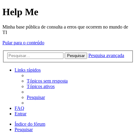
Help Me
Minha base pública de consulta a erros que ocorrem no mundo de
TI
Pular para o conteúdo
Pesquisa avançada
Pesquisar
Links rápidos
Tópicos sem resposta
Tópicos ativos
Pesquisar
FAQ
Entrar
Índice do fórum
Pesquisar