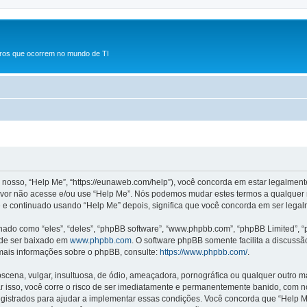
rros que ocorrem no mundo de TI
osso, “Help Me”, “https://eunaweb.com/help”), você concorda em estar legalmen
avor não acesse e/ou use “Help Me”. Nós podemos mudar estes termos a qualquer m
 continuado usando “Help Me” depois, significa que você concorda em ser legalm
o como “eles”, “deles”, “phpBB software”, “www.phpbb.com”, “phpBB Limited”, “
ode ser baixado em
www.phpbb.com
. O software phpBB somente facilita a discuss
 mais informações sobre o phpBB, consulte:
https://www.phpbb.com/
.
na, vulgar, insultuosa, de ódio, ameaçadora, pornográfica ou qualquer outro mate
ar isso, você corre o risco de ser imediatamente e permanentemente banido, com no
strados para ajudar a implementar essas condições. Você concorda que “Help Me” t