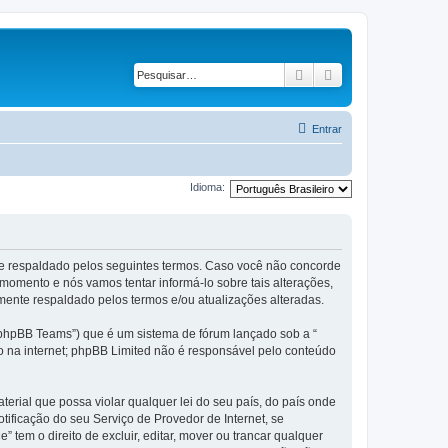
Pesquisar
Pesquisa avançad
Entrar
Idioma:
te respaldado pelos seguintes termos. Caso você não concorde
omento e nós vamos tentar informá-lo sobre tais alterações,
ente respaldado pelos termos e/ou atualizações alteradas.
phpBB Teams”) que é um sistema de fórum lançado sob a “
ão na internet; phpBB Limited não é responsável pelo conteúdo
rial que possa violar qualquer lei do seu país, do país onde
tificação do seu Serviço de Provedor de Internet, se
em o direito de excluir, editar, mover ou trancar qualquer