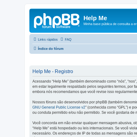
Help Me
Minha base pública de consulta a e
Links rápidos
FAQ
Índice do fórum
Help Me - Registro
Acessando “Help Me” (também denominado como “nós”, “nos”, n
em estar legalmente respaldado pelos seguintes termos, por f
embora nós recomendamos que você revise isso regularmente e
Nossos fóruns são desenvolvidos por phpBB (também denominad
GNU General Public License v2
” (conhecida como “GPL”) e p
ou conduta permitido e/ou não permitido. Se você gostaria de
Você concorda em não enviar qualquer mensagem abusiva, obsce
“Help Me” está hospedado ou leis internacionais. Se você viol
necessário. Os endereços de IP de todas as mensagens são regi