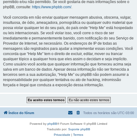
permitido e/ou não permitido. Se você gostaria de mais informações sobre o
phpBB, consulte:
https://www.phpbb.com/
.
Você concorda em não enviar qualquer mensagem abusiva, obscena, vulgar,
insultuosa, de ódio, ameaçadora, pornográfica ou qualquer outro material que
possa violar qualquer lei do seu país, do país onde “Help Me” está hospedado
ou leis internacionais. Se você violar isso, você corre o risco de ser
imediatamente e permanentemente banido, com notificação do seu Serviço de
Provedor de Internet, se necessário. Os endereços de IP de todas as
mensagens são registrados para ajudar a implementar essas condições. Você
concorda que “Help Me” tem o direito de excluir, editar, mover ou trancar
qualquer tópico a qualquer hora que eles assim o decidam e seja implícito.
Como usuário você aceita que qualquer informação que forneceu acima seja
salva em um banco de dados. Apesar dessa informação não ser fornecida a
terceiros sem a sua autorização, “Help Me” ou phpBB não podem assumir a
responsabilidade por qualquer tentativa ou ato de hacking, intromissão
forçada e ilegal que conduza a exposição dessa informação.
Índice do fórum
Todos os horários são
UTC-03:00
Powered by
phpBB
® Forum Software © phpBB Limited
Traduzido por:
Suporte phpBB
Privacidade
|
Termos