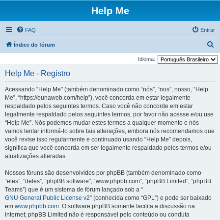
Help Me
FAQ
Entrar
P
Índice do fórum
e
Idioma:
s
Help Me - Registro
q
Acessando “Help Me” (também denominado como “nós”, “nos”, nosso, “Help
u
Me”, “https://eunaweb.com/help”), você concorda em estar legalmente
i
respaldado pelos seguintes termos. Caso você não concorde em estar
legalmente respaldado pelos seguintes termos, por favor não acesse e/ou use
s
“Help Me”. Nós podemos mudar estes termos a qualquer momento e nós
a
vamos tentar informá-lo sobre tais alterações, embora nós recomendamos que
r
você revise isso regularmente e continuado usando “Help Me” depois,
significa que você concorda em ser legalmente respaldado pelos termos e/ou
atualizações alteradas.
Nossos fóruns são desenvolvidos por phpBB (também denominado como
“eles”, “deles”, “phpBB software”, “www.phpbb.com”, “phpBB Limited”, “phpBB
Teams”) que é um sistema de fórum lançado sob a “
GNU General Public License v2
” (conhecida como “GPL”) e pode ser baixado
em
www.phpbb.com
. O software phpBB somente facilita a discussão na
internet; phpBB Limited não é responsável pelo conteúdo ou conduta