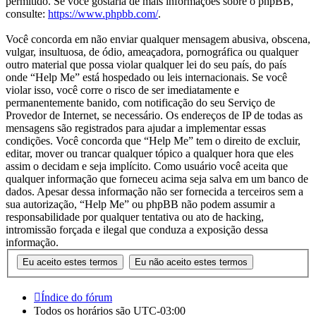
permitido. Se você gostaria de mais informações sobre o phpBB,
consulte:
https://www.phpbb.com/
.
Você concorda em não enviar qualquer mensagem abusiva, obscena,
vulgar, insultuosa, de ódio, ameaçadora, pornográfica ou qualquer
outro material que possa violar qualquer lei do seu país, do país
onde “Help Me” está hospedado ou leis internacionais. Se você
violar isso, você corre o risco de ser imediatamente e
permanentemente banido, com notificação do seu Serviço de
Provedor de Internet, se necessário. Os endereços de IP de todas as
mensagens são registrados para ajudar a implementar essas
condições. Você concorda que “Help Me” tem o direito de excluir,
editar, mover ou trancar qualquer tópico a qualquer hora que eles
assim o decidam e seja implícito. Como usuário você aceita que
qualquer informação que forneceu acima seja salva em um banco de
dados. Apesar dessa informação não ser fornecida a terceiros sem a
sua autorização, “Help Me” ou phpBB não podem assumir a
responsabilidade por qualquer tentativa ou ato de hacking,
intromissão forçada e ilegal que conduza a exposição dessa
informação.
Índice do fórum
Todos os horários são
UTC-03:00