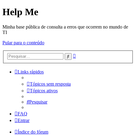
Help Me
Minha base pública de consulta a erros que ocorrem no mundo de
TI
Pular para o conteúdo
Pesquisa
Pesquisar
avançada
Links rápidos
Tópicos sem resposta
Tópicos ativos
Pesquisar
FAQ
Entrar
Índice do fórum