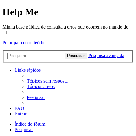
Help Me
Minha base pública de consulta a erros que ocorrem no mundo de
TI
Pular para o conteúdo
Pesquisa avançada
Pesquisar
Links rápidos
Tópicos sem resposta
Tópicos ativos
Pesquisar
FAQ
Entrar
Índice do fórum
Pesquisar