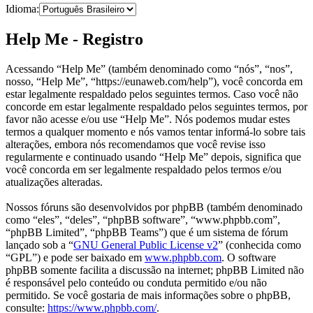
Idioma:
Help Me - Registro
Acessando “Help Me” (também denominado como “nós”, “nos”,
nosso, “Help Me”, “https://eunaweb.com/help”), você concorda em
estar legalmente respaldado pelos seguintes termos. Caso você não
concorde em estar legalmente respaldado pelos seguintes termos, por
favor não acesse e/ou use “Help Me”. Nós podemos mudar estes
termos a qualquer momento e nós vamos tentar informá-lo sobre tais
alterações, embora nós recomendamos que você revise isso
regularmente e continuado usando “Help Me” depois, significa que
você concorda em ser legalmente respaldado pelos termos e/ou
atualizações alteradas.
Nossos fóruns são desenvolvidos por phpBB (também denominado
como “eles”, “deles”, “phpBB software”, “www.phpbb.com”,
“phpBB Limited”, “phpBB Teams”) que é um sistema de fórum
lançado sob a “
GNU General Public License v2
” (conhecida como
“GPL”) e pode ser baixado em
www.phpbb.com
. O software
phpBB somente facilita a discussão na internet; phpBB Limited não
é responsável pelo conteúdo ou conduta permitido e/ou não
permitido. Se você gostaria de mais informações sobre o phpBB,
consulte:
https://www.phpbb.com/
.