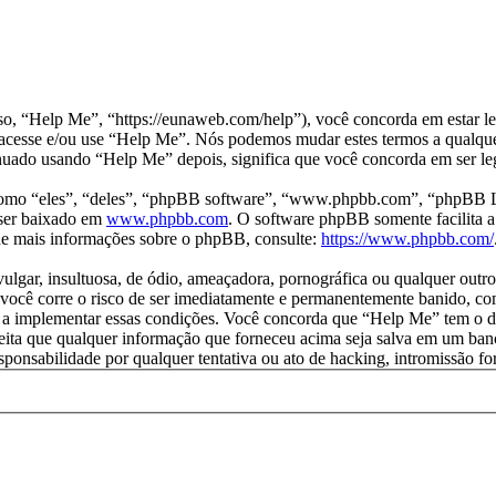
“Help Me”, “https://eunaweb.com/help”), você concorda em estar leg
o acesse e/ou use “Help Me”. Nós podemos mudar estes termos a qualque
ado usando “Help Me” depois, significa que você concorda em ser lega
mo “eles”, “deles”, “phpBB software”, “www.phpbb.com”, “phpBB Li
ser baixado em
www.phpbb.com
. O software phpBB somente facilita a
 de mais informações sobre o phpBB, consulte:
https://www.phpbb.com/
ar, insultuosa, de ódio, ameaçadora, pornográfica ou qualquer outro m
 você corre o risco de ser imediatamente e permanentemente banido, com
 a implementar essas condições. Você concorda que “Help Me” tem o dire
eita que qualquer informação que forneceu acima seja salva em um banc
nsabilidade por qualquer tentativa ou ato de hacking, intromissão for