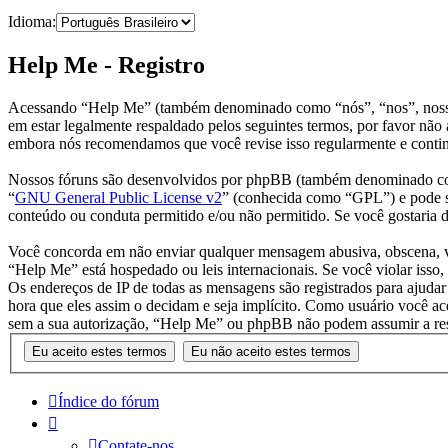
Idioma:
Help Me - Registro
Acessando “Help Me” (também denominado como “nós”, “nos”, nosso, 
em estar legalmente respaldado pelos seguintes termos, por favor nã
embora nós recomendamos que você revise isso regularmente e continu
Nossos fóruns são desenvolvidos por phpBB (também denominado co
“
GNU General Public License v2
” (conhecida como “GPL”) e pode 
conteúdo ou conduta permitido e/ou não permitido. Se você gostaria
Você concorda em não enviar qualquer mensagem abusiva, obscena, vulg
“Help Me” está hospedado ou leis internacionais. Se você violar isso,
Os endereços de IP de todas as mensagens são registrados para ajudar
hora que eles assim o decidam e seja implícito. Como usuário você ac
sem a sua autorização, “Help Me” ou phpBB não podem assumir a respo
Índice do fórum
Contate-nos