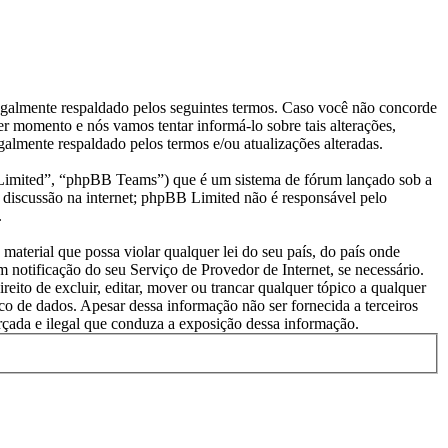
almente respaldado pelos seguintes termos. Caso você não concorde
r momento e nós vamos tentar informá-lo sobre tais alterações,
lmente respaldado pelos termos e/ou atualizações alteradas.
mited”, “phpBB Teams”) que é um sistema de fórum lançado sob a
 discussão na internet; phpBB Limited não é responsável pelo
.
aterial que possa violar qualquer lei do seu país, do país onde
 notificação do seu Serviço de Provedor de Internet, se necessário.
ito de excluir, editar, mover ou trancar qualquer tópico a qualquer
o de dados. Apesar dessa informação não ser fornecida a terceiros
çada e ilegal que conduza a exposição dessa informação.