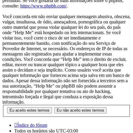
permitido. Se você gostaria de mais informações sobre o phpBB,
consulte:
https://www.phpbb.com/
.
Você concorda em não enviar qualquer mensagem abusiva, obscena,
vulgar, insultuosa, de ódio, ameaçadora, pornográfica ou qualquer
outro material que possa violar qualquer lei do seu país, do país
onde “Help Me” está hospedado ou leis internacionais. Se você
violar isso, você corre o risco de ser imediatamente e
permanentemente banido, com notificação do seu Serviço de
Provedor de Internet, se necessário. Os endereços de IP de todas as
mensagens são registrados para ajudar a implementar essas
condições. Você concorda que “Help Me” tem o direito de excluir,
editar, mover ou trancar qualquer tópico a qualquer hora que eles
assim o decidam e seja implícito. Como usuário você aceita que
qualquer informação que forneceu acima seja salva em um banco de
dados. Apesar dessa informação não ser fornecida a terceiros sem a
sua autorização, “Help Me” ou phpBB não podem assumir a
responsabilidade por qualquer tentativa ou ato de hacking,
intromissão forçada e ilegal que conduza a exposição dessa
informação.
Índice do fórum
Todos os horários são
UTC-03:00