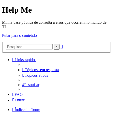
Help Me
Minha base pública de consulta a erros que ocorrem no mundo de
TI
Pular para o conteúdo
Pesquisa
Pesquisar
avançada
Links rápidos
Tópicos sem resposta
Tópicos ativos
Pesquisar
FAQ
Entrar
Índice do fórum