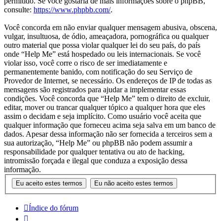
permitido. Se você gostaria de mais informações sobre o phpBB,
consulte:
https://www.phpbb.com/
.
Você concorda em não enviar qualquer mensagem abusiva, obscena,
vulgar, insultuosa, de ódio, ameaçadora, pornográfica ou qualquer
outro material que possa violar qualquer lei do seu país, do país
onde “Help Me” está hospedado ou leis internacionais. Se você
violar isso, você corre o risco de ser imediatamente e
permanentemente banido, com notificação do seu Serviço de
Provedor de Internet, se necessário. Os endereços de IP de todas as
mensagens são registrados para ajudar a implementar essas
condições. Você concorda que “Help Me” tem o direito de excluir,
editar, mover ou trancar qualquer tópico a qualquer hora que eles
assim o decidam e seja implícito. Como usuário você aceita que
qualquer informação que forneceu acima seja salva em um banco de
dados. Apesar dessa informação não ser fornecida a terceiros sem a
sua autorização, “Help Me” ou phpBB não podem assumir a
responsabilidade por qualquer tentativa ou ato de hacking,
intromissão forçada e ilegal que conduza a exposição dessa
informação.
Índice do fórum