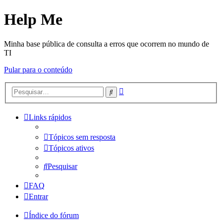
Help Me
Minha base pública de consulta a erros que ocorrem no mundo de
TI
Pular para o conteúdo
Pesquisa
Pesquisar
avançada
Links rápidos
Tópicos sem resposta
Tópicos ativos
Pesquisar
FAQ
Entrar
Índice do fórum