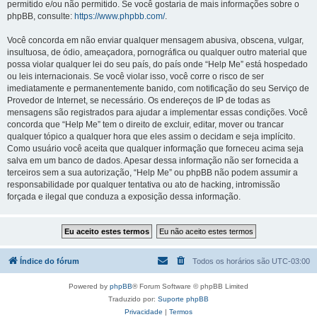
permitido e/ou não permitido. Se você gostaria de mais informações sobre o
phpBB, consulte:
https://www.phpbb.com/
.
Você concorda em não enviar qualquer mensagem abusiva, obscena, vulgar,
insultuosa, de ódio, ameaçadora, pornográfica ou qualquer outro material que
possa violar qualquer lei do seu país, do país onde “Help Me” está hospedado
ou leis internacionais. Se você violar isso, você corre o risco de ser
imediatamente e permanentemente banido, com notificação do seu Serviço de
Provedor de Internet, se necessário. Os endereços de IP de todas as
mensagens são registrados para ajudar a implementar essas condições. Você
concorda que “Help Me” tem o direito de excluir, editar, mover ou trancar
qualquer tópico a qualquer hora que eles assim o decidam e seja implícito.
Como usuário você aceita que qualquer informação que forneceu acima seja
salva em um banco de dados. Apesar dessa informação não ser fornecida a
terceiros sem a sua autorização, “Help Me” ou phpBB não podem assumir a
responsabilidade por qualquer tentativa ou ato de hacking, intromissão
forçada e ilegal que conduza a exposição dessa informação.
Índice do fórum
Todos os horários são
UTC-03:00
Powered by
phpBB
® Forum Software © phpBB Limited
Traduzido por:
Suporte phpBB
Privacidade
|
Termos