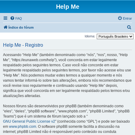
Help Me
FAQ
Entrar
P
Índice do fórum
e
Idioma:
s
Help Me - Registro
q
Acessando “Help Me” (também denominado como “nós”, “nos”, nosso, “Help
u
Me”, “https://eunaweb.com/help”), você concorda em estar legalmente
i
respaldado pelos seguintes termos. Caso você não concorde em estar
legalmente respaldado pelos seguintes termos, por favor não acesse e/ou use
s
“Help Me”. Nós podemos mudar estes termos a qualquer momento e nós
a
vamos tentar informá-lo sobre tais alterações, embora nós recomendamos que
r
você revise isso regularmente e continuado usando “Help Me” depois,
significa que você concorda em ser legalmente respaldado pelos termos e/ou
atualizações alteradas.
Nossos fóruns são desenvolvidos por phpBB (também denominado como
“eles”, “deles”, “phpBB software”, “www.phpbb.com”, “phpBB Limited”, “phpBB
Teams”) que é um sistema de fórum lançado sob a “
GNU General Public License v2
” (conhecida como “GPL”) e pode ser baixado
em
www.phpbb.com
. O software phpBB somente facilita a discussão na
internet; phpBB Limited não é responsável pelo conteúdo ou conduta