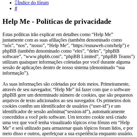
Índice do fórum
Pesquisar
Help Me - Políticas de privacidade
Estas políticas irão explicar em detalhes como “Help Me”
juntamente com as suas afiliações (também denominado como
“nós”, “nos”, “nosso”, “Help Me”, “https://eunaweb.com/help”) e
phpBB (também denominado como “eles”, “deles”, “phpBB
software”, “www.phpbb.com”, “phpBB Limited”, “phpBB Teams”)
utilizam quaisquer informações coletadas por você durante alguma
sessão de aplicações dentro de nosso sistema (denominado “sua
informação”).
As suas informações são coletadas por dois meios. Primeiramente,
através de seu navegador, “Help Me” irá fazer com que o software
phpBB gere um determinado número de cookies, que são pequenos
arquivos de texto adicionados ao seu navegador. Os primeiros dois
cookies contêm um identificador de usuários (“user-id”) e um
identificador de sessão anônima(“session-id”), automaticamente
concedidos a você pelo software. Um terceiro cookie será criado
uma vez que você tenha visualizado tópicos e/ou fóruns em “Help
Me” e será utilizado para armazenar quais tópicos foram lidos, e por
meio disso e outros, aperfeiçoar a sua experiência enquanto usuário.