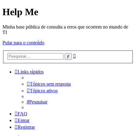
Help Me
Minha base pública de consulta a erros que ocorrem no mundo de
TI
Pular para o conteúdo
Pesquisa
Pesquisar
avançada
Links rápidos
Tópicos sem resposta
Tópicos ativos
Pesquisar
FAQ
Entrar
Registrar