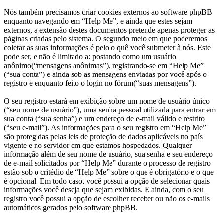
Nós também precisamos criar cookies externos ao software phpBB
enquanto navegando em “Help Me”, e ainda que estes sejam
externos, a extensão destes documentos pretende apenas proteger as
páginas criadas pelo sistema. O segundo meio em que poderemos
coletar as suas informações é pelo o quê você submeter à nós. Este
pode ser, e não é limitado a: postando como um usuário
anônimo(“mensagens anônimas”), registrando-se em “Help Me”
(“sua conta”) e ainda sob as mensagens enviadas por você após o
registro e enquanto feito o login no fórum(“suas mensagens”).
O seu registro estará em exibição sobre um nome de usuário único
(“seu nome de usuário”), uma senha pessoal utilizada para entrar em
sua conta (“sua senha”) e um endereço de e-mail válido e restrito
(“seu e-mail”). As informações para o seu registro em “Help Me”
são protegidas pelas leis de proteção de dados aplicáveis no país
vigente e no servidor em que estamos hospedados. Qualquer
informação além de seu nome de usuário, sua senha e seu endereço
de e-mail solicitados por “Help Me” durante o processo de registro
estão sob o critédio de “Help Me” sobre o que é obrigatório e o que
é opcional. Em todo caso, você possui a opção de selecionar quais
informações você deseja que sejam exibidas. E ainda, com o seu
registro você possui a opção de escolher receber ou não os e-mails
automáticos gerados pelo software phpBB.