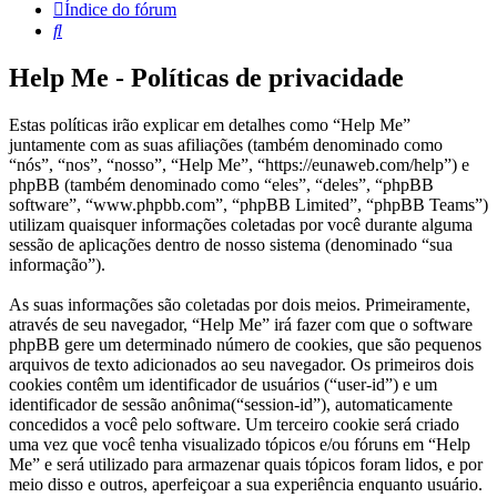
Índice do fórum
Pesquisar
Help Me - Políticas de privacidade
Estas políticas irão explicar em detalhes como “Help Me”
juntamente com as suas afiliações (também denominado como
“nós”, “nos”, “nosso”, “Help Me”, “https://eunaweb.com/help”) e
phpBB (também denominado como “eles”, “deles”, “phpBB
software”, “www.phpbb.com”, “phpBB Limited”, “phpBB Teams”)
utilizam quaisquer informações coletadas por você durante alguma
sessão de aplicações dentro de nosso sistema (denominado “sua
informação”).
As suas informações são coletadas por dois meios. Primeiramente,
através de seu navegador, “Help Me” irá fazer com que o software
phpBB gere um determinado número de cookies, que são pequenos
arquivos de texto adicionados ao seu navegador. Os primeiros dois
cookies contêm um identificador de usuários (“user-id”) e um
identificador de sessão anônima(“session-id”), automaticamente
concedidos a você pelo software. Um terceiro cookie será criado
uma vez que você tenha visualizado tópicos e/ou fóruns em “Help
Me” e será utilizado para armazenar quais tópicos foram lidos, e por
meio disso e outros, aperfeiçoar a sua experiência enquanto usuário.