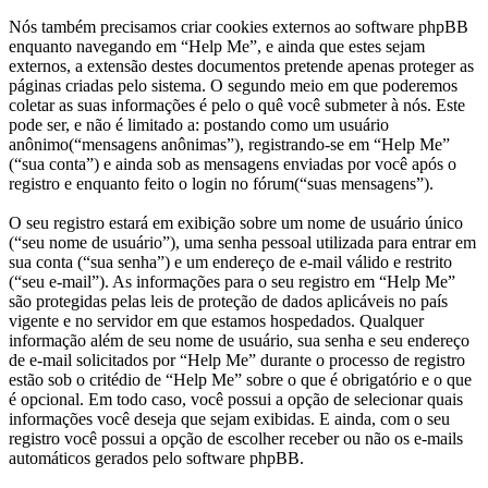
Nós também precisamos criar cookies externos ao software phpBB
enquanto navegando em “Help Me”, e ainda que estes sejam
externos, a extensão destes documentos pretende apenas proteger as
páginas criadas pelo sistema. O segundo meio em que poderemos
coletar as suas informações é pelo o quê você submeter à nós. Este
pode ser, e não é limitado a: postando como um usuário
anônimo(“mensagens anônimas”), registrando-se em “Help Me”
(“sua conta”) e ainda sob as mensagens enviadas por você após o
registro e enquanto feito o login no fórum(“suas mensagens”).
O seu registro estará em exibição sobre um nome de usuário único
(“seu nome de usuário”), uma senha pessoal utilizada para entrar em
sua conta (“sua senha”) e um endereço de e-mail válido e restrito
(“seu e-mail”). As informações para o seu registro em “Help Me”
são protegidas pelas leis de proteção de dados aplicáveis no país
vigente e no servidor em que estamos hospedados. Qualquer
informação além de seu nome de usuário, sua senha e seu endereço
de e-mail solicitados por “Help Me” durante o processo de registro
estão sob o critédio de “Help Me” sobre o que é obrigatório e o que
é opcional. Em todo caso, você possui a opção de selecionar quais
informações você deseja que sejam exibidas. E ainda, com o seu
registro você possui a opção de escolher receber ou não os e-mails
automáticos gerados pelo software phpBB.