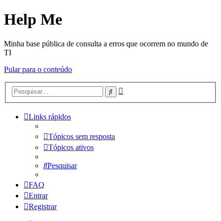
Help Me
Minha base pública de consulta a erros que ocorrem no mundo de
TI
Pular para o conteúdo
Pesquisa
Pesquisar
avançada
Links rápidos
Tópicos sem resposta
Tópicos ativos
Pesquisar
FAQ
Entrar
Registrar