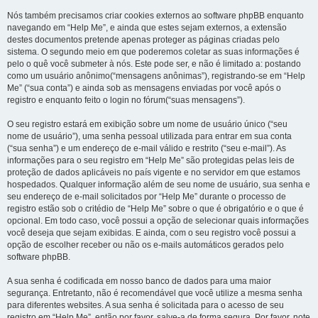
Nós também precisamos criar cookies externos ao software phpBB enquanto
navegando em “Help Me”, e ainda que estes sejam externos, a extensão
destes documentos pretende apenas proteger as páginas criadas pelo
sistema. O segundo meio em que poderemos coletar as suas informações é
pelo o quê você submeter à nós. Este pode ser, e não é limitado a: postando
como um usuário anônimo(“mensagens anônimas”), registrando-se em “Help
Me” (“sua conta”) e ainda sob as mensagens enviadas por você após o
registro e enquanto feito o login no fórum(“suas mensagens”).
O seu registro estará em exibição sobre um nome de usuário único (“seu
nome de usuário”), uma senha pessoal utilizada para entrar em sua conta
(“sua senha”) e um endereço de e-mail válido e restrito (“seu e-mail”). As
informações para o seu registro em “Help Me” são protegidas pelas leis de
proteção de dados aplicáveis no país vigente e no servidor em que estamos
hospedados. Qualquer informação além de seu nome de usuário, sua senha e
seu endereço de e-mail solicitados por “Help Me” durante o processo de
registro estão sob o critédio de “Help Me” sobre o que é obrigatório e o que é
opcional. Em todo caso, você possui a opção de selecionar quais informações
você deseja que sejam exibidas. E ainda, com o seu registro você possui a
opção de escolher receber ou não os e-mails automáticos gerados pelo
software phpBB.
A sua senha é codificada em nosso banco de dados para uma maior
segurança. Entretanto, não é recomendável que você utilize a mesma senha
para diferentes websites. A sua senha é solicitada para o acesso de seu
registro em “Help Me”, então por favor, salve-a de forma segura. Por favor, note