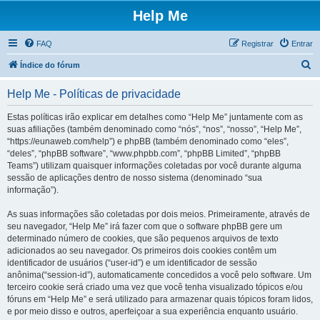
Help Me
FAQ
Registrar
Entrar
P
Índice do fórum
e
Help Me - Políticas de privacidade
s
q
Estas políticas irão explicar em detalhes como “Help Me” juntamente com as
suas afiliações (também denominado como “nós”, “nos”, “nosso”, “Help Me”,
u
“https://eunaweb.com/help”) e phpBB (também denominado como “eles”,
i
“deles”, “phpBB software”, “www.phpbb.com”, “phpBB Limited”, “phpBB
Teams”) utilizam quaisquer informações coletadas por você durante alguma
s
sessão de aplicações dentro de nosso sistema (denominado “sua
a
informação”).
r
As suas informações são coletadas por dois meios. Primeiramente, através de
seu navegador, “Help Me” irá fazer com que o software phpBB gere um
determinado número de cookies, que são pequenos arquivos de texto
adicionados ao seu navegador. Os primeiros dois cookies contêm um
identificador de usuários (“user-id”) e um identificador de sessão
anônima(“session-id”), automaticamente concedidos a você pelo software. Um
terceiro cookie será criado uma vez que você tenha visualizado tópicos e/ou
fóruns em “Help Me” e será utilizado para armazenar quais tópicos foram lidos,
e por meio disso e outros, aperfeiçoar a sua experiência enquanto usuário.