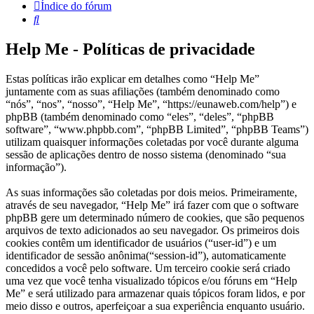
Índice do fórum
Pesquisar
Help Me - Políticas de privacidade
Estas políticas irão explicar em detalhes como “Help Me”
juntamente com as suas afiliações (também denominado como
“nós”, “nos”, “nosso”, “Help Me”, “https://eunaweb.com/help”) e
phpBB (também denominado como “eles”, “deles”, “phpBB
software”, “www.phpbb.com”, “phpBB Limited”, “phpBB Teams”)
utilizam quaisquer informações coletadas por você durante alguma
sessão de aplicações dentro de nosso sistema (denominado “sua
informação”).
As suas informações são coletadas por dois meios. Primeiramente,
através de seu navegador, “Help Me” irá fazer com que o software
phpBB gere um determinado número de cookies, que são pequenos
arquivos de texto adicionados ao seu navegador. Os primeiros dois
cookies contêm um identificador de usuários (“user-id”) e um
identificador de sessão anônima(“session-id”), automaticamente
concedidos a você pelo software. Um terceiro cookie será criado
uma vez que você tenha visualizado tópicos e/ou fóruns em “Help
Me” e será utilizado para armazenar quais tópicos foram lidos, e por
meio disso e outros, aperfeiçoar a sua experiência enquanto usuário.