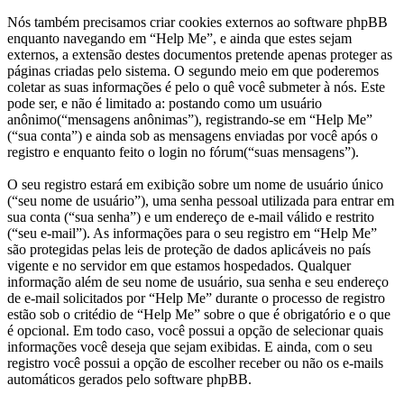
Nós também precisamos criar cookies externos ao software phpBB
enquanto navegando em “Help Me”, e ainda que estes sejam
externos, a extensão destes documentos pretende apenas proteger as
páginas criadas pelo sistema. O segundo meio em que poderemos
coletar as suas informações é pelo o quê você submeter à nós. Este
pode ser, e não é limitado a: postando como um usuário
anônimo(“mensagens anônimas”), registrando-se em “Help Me”
(“sua conta”) e ainda sob as mensagens enviadas por você após o
registro e enquanto feito o login no fórum(“suas mensagens”).
O seu registro estará em exibição sobre um nome de usuário único
(“seu nome de usuário”), uma senha pessoal utilizada para entrar em
sua conta (“sua senha”) e um endereço de e-mail válido e restrito
(“seu e-mail”). As informações para o seu registro em “Help Me”
são protegidas pelas leis de proteção de dados aplicáveis no país
vigente e no servidor em que estamos hospedados. Qualquer
informação além de seu nome de usuário, sua senha e seu endereço
de e-mail solicitados por “Help Me” durante o processo de registro
estão sob o critédio de “Help Me” sobre o que é obrigatório e o que
é opcional. Em todo caso, você possui a opção de selecionar quais
informações você deseja que sejam exibidas. E ainda, com o seu
registro você possui a opção de escolher receber ou não os e-mails
automáticos gerados pelo software phpBB.