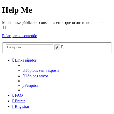
Help Me
Minha base pública de consulta a erros que ocorrem no mundo de
TI
Pular para o conteúdo
Pesquisa
Pesquisar
avançada
Links rápidos
Tópicos sem resposta
Tópicos ativos
Pesquisar
FAQ
Entrar
Registrar