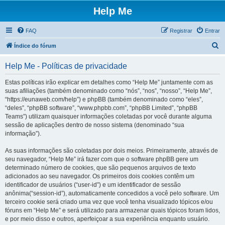
Help Me
FAQ
Registrar
Entrar
P
Índice do fórum
e
Help Me - Políticas de privacidade
s
q
Estas políticas irão explicar em detalhes como “Help Me” juntamente com as
suas afiliações (também denominado como “nós”, “nos”, “nosso”, “Help Me”,
u
“https://eunaweb.com/help”) e phpBB (também denominado como “eles”,
i
“deles”, “phpBB software”, “www.phpbb.com”, “phpBB Limited”, “phpBB
Teams”) utilizam quaisquer informações coletadas por você durante alguma
s
sessão de aplicações dentro de nosso sistema (denominado “sua
a
informação”).
r
As suas informações são coletadas por dois meios. Primeiramente, através de
seu navegador, “Help Me” irá fazer com que o software phpBB gere um
determinado número de cookies, que são pequenos arquivos de texto
adicionados ao seu navegador. Os primeiros dois cookies contêm um
identificador de usuários (“user-id”) e um identificador de sessão
anônima(“session-id”), automaticamente concedidos a você pelo software. Um
terceiro cookie será criado uma vez que você tenha visualizado tópicos e/ou
fóruns em “Help Me” e será utilizado para armazenar quais tópicos foram lidos,
e por meio disso e outros, aperfeiçoar a sua experiência enquanto usuário.