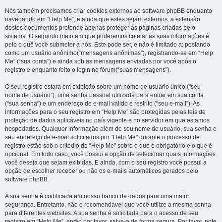
Nós também precisamos criar cookies externos ao software phpBB enquanto
navegando em “Help Me”, e ainda que estes sejam externos, a extensão
destes documentos pretende apenas proteger as páginas criadas pelo
sistema. O segundo meio em que poderemos coletar as suas informações é
pelo o quê você submeter à nós. Este pode ser, e não é limitado a: postando
como um usuário anônimo(“mensagens anônimas”), registrando-se em “Help
Me” (“sua conta”) e ainda sob as mensagens enviadas por você após o
registro e enquanto feito o login no fórum(“suas mensagens”).
O seu registro estará em exibição sobre um nome de usuário único (“seu
nome de usuário”), uma senha pessoal utilizada para entrar em sua conta
(“sua senha”) e um endereço de e-mail válido e restrito (“seu e-mail”). As
informações para o seu registro em “Help Me” são protegidas pelas leis de
proteção de dados aplicáveis no país vigente e no servidor em que estamos
hospedados. Qualquer informação além de seu nome de usuário, sua senha e
seu endereço de e-mail solicitados por “Help Me” durante o processo de
registro estão sob o critédio de “Help Me” sobre o que é obrigatório e o que é
opcional. Em todo caso, você possui a opção de selecionar quais informações
você deseja que sejam exibidas. E ainda, com o seu registro você possui a
opção de escolher receber ou não os e-mails automáticos gerados pelo
software phpBB.
A sua senha é codificada em nosso banco de dados para uma maior
segurança. Entretanto, não é recomendável que você utilize a mesma senha
para diferentes websites. A sua senha é solicitada para o acesso de seu
registro em “Help Me”, então por favor, salve-a de forma segura. Por favor, note