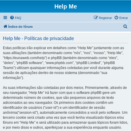
Help Me
FAQ
Registrar
Entrar
P
Índice do fórum
e
Help Me - Políticas de privacidade
s
q
Estas políticas irão explicar em detalhes como “Help Me” juntamente com as
suas afiliações (também denominado como “nós”, “nos”, “nosso”, “Help Me”,
u
“https://eunaweb.com/help”) e phpBB (também denominado como “eles”,
i
“deles”, “phpBB software”, “www.phpbb.com”, “phpBB Limited”, “phpBB
Teams”) utilizam quaisquer informações coletadas por você durante alguma
s
sessão de aplicações dentro de nosso sistema (denominado “sua
a
informação”).
r
As suas informações são coletadas por dois meios. Primeiramente, através de
seu navegador, “Help Me” irá fazer com que o software phpBB gere um
determinado número de cookies, que são pequenos arquivos de texto
adicionados ao seu navegador. Os primeiros dois cookies contêm um
identificador de usuários (“user-id”) e um identificador de sessão
anônima(“session-id”), automaticamente concedidos a você pelo software. Um
terceiro cookie será criado uma vez que você tenha visualizado tópicos e/ou
fóruns em “Help Me” e será utilizado para armazenar quais tópicos foram lidos,
e por meio disso e outros, aperfeiçoar a sua experiência enquanto usuário.