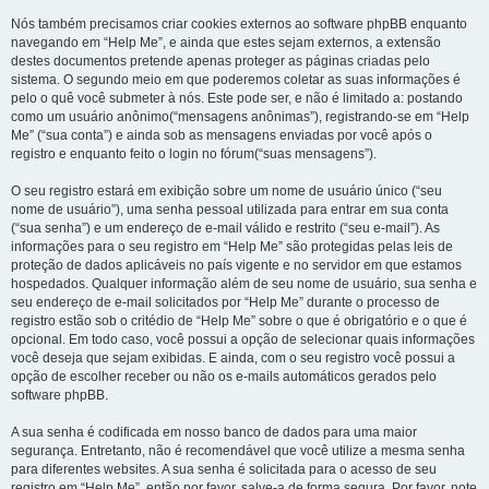
Nós também precisamos criar cookies externos ao software phpBB enquanto
navegando em “Help Me”, e ainda que estes sejam externos, a extensão
destes documentos pretende apenas proteger as páginas criadas pelo
sistema. O segundo meio em que poderemos coletar as suas informações é
pelo o quê você submeter à nós. Este pode ser, e não é limitado a: postando
como um usuário anônimo(“mensagens anônimas”), registrando-se em “Help
Me” (“sua conta”) e ainda sob as mensagens enviadas por você após o
registro e enquanto feito o login no fórum(“suas mensagens”).
O seu registro estará em exibição sobre um nome de usuário único (“seu
nome de usuário”), uma senha pessoal utilizada para entrar em sua conta
(“sua senha”) e um endereço de e-mail válido e restrito (“seu e-mail”). As
informações para o seu registro em “Help Me” são protegidas pelas leis de
proteção de dados aplicáveis no país vigente e no servidor em que estamos
hospedados. Qualquer informação além de seu nome de usuário, sua senha e
seu endereço de e-mail solicitados por “Help Me” durante o processo de
registro estão sob o critédio de “Help Me” sobre o que é obrigatório e o que é
opcional. Em todo caso, você possui a opção de selecionar quais informações
você deseja que sejam exibidas. E ainda, com o seu registro você possui a
opção de escolher receber ou não os e-mails automáticos gerados pelo
software phpBB.
A sua senha é codificada em nosso banco de dados para uma maior
segurança. Entretanto, não é recomendável que você utilize a mesma senha
para diferentes websites. A sua senha é solicitada para o acesso de seu
registro em “Help Me”, então por favor, salve-a de forma segura. Por favor, note