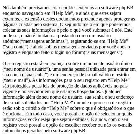
Nós também precisamos criar cookies externos ao software phpBB
enquanto navegando em “Help Me”, e ainda que estes sejam
externos, a extensão destes documentos pretende apenas proteger as
páginas criadas pelo sistema. O segundo meio em que poderemos
coletar as suas informações é pelo o quê você submeter à nós. Este
pode ser, e não é limitado a: postando como um usuário
anônimo(“mensagens anônimas”), registrando-se em “Help Me”
(“sua conta”) e ainda sob as mensagens enviadas por você após o
registro e enquanto feito o login no fórum(“suas mensagens”).
O seu registro estará em exibição sobre um nome de usuário único
(“seu nome de usuário”), uma senha pessoal utilizada para entrar em
sua conta (“sua senha”) e um endereço de e-mail válido e restrito
(“seu e-mail”). As informações para o seu registro em “Help Me”
são protegidas pelas leis de proteção de dados aplicáveis no país
vigente e no servidor em que estamos hospedados. Qualquer
informação além de seu nome de usuário, sua senha e seu endereço
de e-mail solicitados por “Help Me” durante o processo de registro
estão sob o critédio de “Help Me” sobre o que é obrigatório e o que
é opcional. Em todo caso, você possui a opção de selecionar quais
informações você deseja que sejam exibidas. E ainda, com o seu
registro você possui a opção de escolher receber ou não os e-mails
automáticos gerados pelo software phpBB.