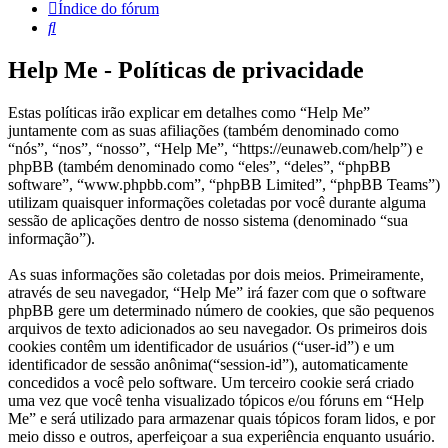
Índice do fórum
Pesquisar
Help Me - Políticas de privacidade
Estas políticas irão explicar em detalhes como “Help Me”
juntamente com as suas afiliações (também denominado como
“nós”, “nos”, “nosso”, “Help Me”, “https://eunaweb.com/help”) e
phpBB (também denominado como “eles”, “deles”, “phpBB
software”, “www.phpbb.com”, “phpBB Limited”, “phpBB Teams”)
utilizam quaisquer informações coletadas por você durante alguma
sessão de aplicações dentro de nosso sistema (denominado “sua
informação”).
As suas informações são coletadas por dois meios. Primeiramente,
através de seu navegador, “Help Me” irá fazer com que o software
phpBB gere um determinado número de cookies, que são pequenos
arquivos de texto adicionados ao seu navegador. Os primeiros dois
cookies contêm um identificador de usuários (“user-id”) e um
identificador de sessão anônima(“session-id”), automaticamente
concedidos a você pelo software. Um terceiro cookie será criado
uma vez que você tenha visualizado tópicos e/ou fóruns em “Help
Me” e será utilizado para armazenar quais tópicos foram lidos, e por
meio disso e outros, aperfeiçoar a sua experiência enquanto usuário.