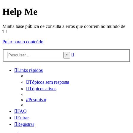
Help Me
Minha base pública de consulta a erros que ocorrem no mundo de
TI
Pular para o conteúdo
Pesquisa
Pesquisar
avançada
Links rápidos
Tópicos sem resposta
Tópicos ativos
Pesquisar
FAQ
Entrar
Registrar