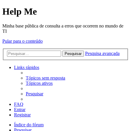
Help Me
Minha base pública de consulta a erros que ocorrem no mundo de
TI
Pular para o conteúdo
Pesquisa avançada
Pesquisar
Links rápidos
Tópicos sem resposta
Tópicos ativos
Pesquisar
FAQ
Entrar
Registrar
Índice do fórum
Pesquisar