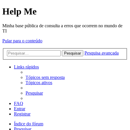
Help Me
Minha base pública de consulta a erros que ocorrem no mundo de
TI
Pular para o conteúdo
Pesquisa avançada
Pesquisar
Links rápidos
Tópicos sem resposta
Tópicos ativos
Pesquisar
FAQ
Entrar
Registrar
Índice do fórum
Pesquisar