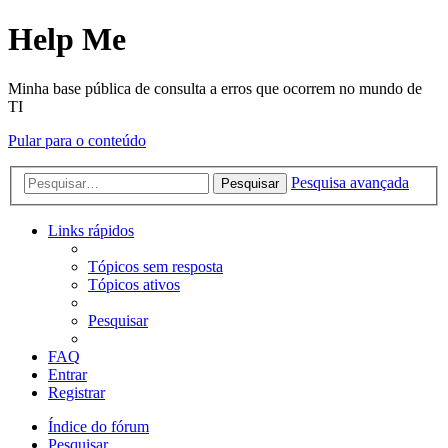
Help Me
Minha base pública de consulta a erros que ocorrem no mundo de
TI
Pular para o conteúdo
Pesquisa avançada
Pesquisar
Links rápidos
Tópicos sem resposta
Tópicos ativos
Pesquisar
FAQ
Entrar
Registrar
Índice do fórum
Pesquisar