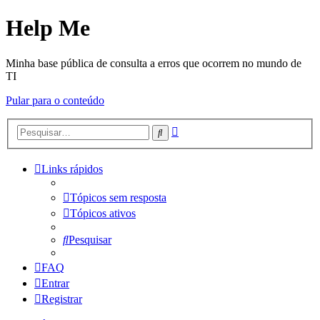
Help Me
Minha base pública de consulta a erros que ocorrem no mundo de
TI
Pular para o conteúdo
Pesquisa
Pesquisar
avançada
Links rápidos
Tópicos sem resposta
Tópicos ativos
Pesquisar
FAQ
Entrar
Registrar