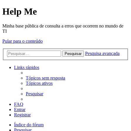
Help Me
Minha base pública de consulta a erros que ocorrem no mundo de
TI
Pular para o conteúdo
Pesquisa avançada
Pesquisar
Links rápidos
Tópicos sem resposta
Tópicos ativos
Pesquisar
FAQ
Entrar
Registrar
Índice do fórum
Pesquisar