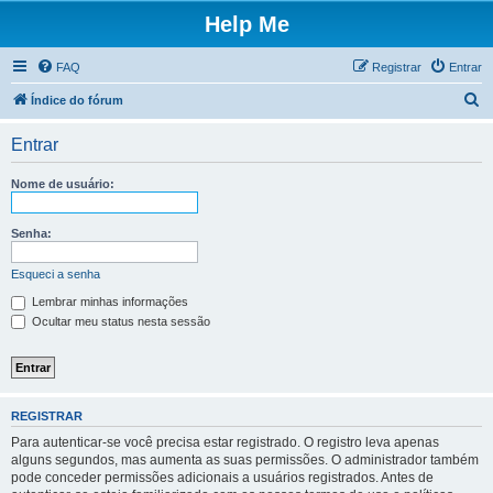
Help Me
FAQ
Registrar
Entrar
P
Índice do fórum
e
Entrar
s
q
Nome de usuário:
u
i
Senha:
s
Esqueci a senha
a
Lembrar minhas informações
r
Ocultar meu status nesta sessão
REGISTRAR
Para autenticar-se você precisa estar registrado. O registro leva apenas
alguns segundos, mas aumenta as suas permissões. O administrador também
pode conceder permissões adicionais a usuários registrados. Antes de