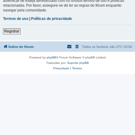
autenticar-se esteja familiarizado com os nossos termos de uso e políticas
relacionadas. Por favor, assegure-se de ler as regras do fórum enquanto
navegar pela comunidade.
Termos de uso
|
Políticas de privacidade
Registrar
Índice do fórum
Todos os horários são
UTC-03:00
Powered by
phpBB
® Forum Software © phpBB Limited
Traduzido por:
Suporte phpBB
Privacidade
|
Termos