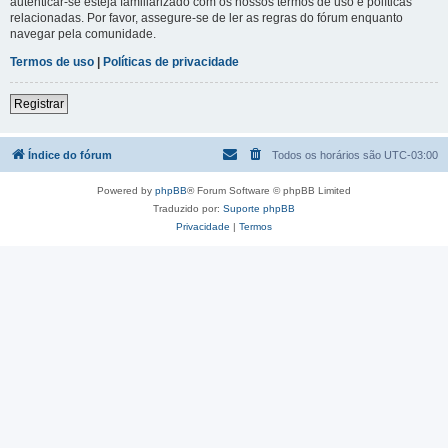
autenticar-se esteja familiarizado com os nossos termos de uso e políticas
relacionadas. Por favor, assegure-se de ler as regras do fórum enquanto
navegar pela comunidade.
Termos de uso
|
Políticas de privacidade
Registrar
Índice do fórum
Todos os horários são
UTC-03:00
Powered by
phpBB
® Forum Software © phpBB Limited
Traduzido por:
Suporte phpBB
Privacidade
|
Termos