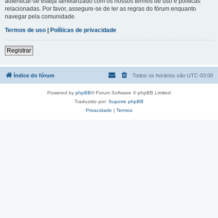
autenticar-se esteja familiarizado com os nossos termos de uso e políticas
relacionadas. Por favor, assegure-se de ler as regras do fórum enquanto
navegar pela comunidade.
Termos de uso
|
Políticas de privacidade
Registrar
Índice do fórum
Todos os horários são
UTC-03:00
Powered by
phpBB
® Forum Software © phpBB Limited
Traduzido por:
Suporte phpBB
Privacidade
|
Termos