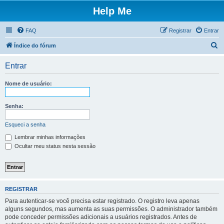
Help Me
FAQ
Registrar
Entrar
P
Índice do fórum
e
Entrar
s
q
Nome de usuário:
u
i
Senha:
s
Esqueci a senha
a
Lembrar minhas informações
r
Ocultar meu status nesta sessão
REGISTRAR
Para autenticar-se você precisa estar registrado. O registro leva apenas
alguns segundos, mas aumenta as suas permissões. O administrador também
pode conceder permissões adicionais a usuários registrados. Antes de