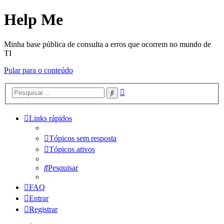
Help Me
Minha base pública de consulta a erros que ocorrem no mundo de
TI
Pular para o conteúdo
Pesquisa
Pesquisar
avançada
Links rápidos
Tópicos sem resposta
Tópicos ativos
Pesquisar
FAQ
Entrar
Registrar