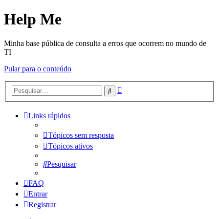
Help Me
Minha base pública de consulta a erros que ocorrem no mundo de
TI
Pular para o conteúdo
Pesquisa
Pesquisar
avançada
Links rápidos
Tópicos sem resposta
Tópicos ativos
Pesquisar
FAQ
Entrar
Registrar