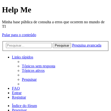
Help Me
Minha base pública de consulta a erros que ocorrem no mundo de
TI
Pular para o conteúdo
Pesquisa avançada
Pesquisar
Links rápidos
Tópicos sem resposta
Tópicos ativos
Pesquisar
FAQ
Entrar
Registrar
Índice do fórum
Pesquisar