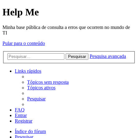
Help Me
Minha base pública de consulta a erros que ocorrem no mundo de
TI
Pular para o conteúdo
Pesquisa avançada
Pesquisar
Links rápidos
Tópicos sem resposta
Tópicos ativos
Pesquisar
FAQ
Entrar
Registrar
Índice do fórum
Pesquisar