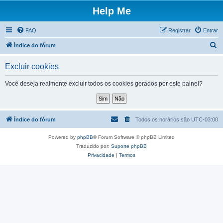
Help Me
FAQ
Registrar
Entrar
P
Índice do fórum
e
Excluir cookies
s
q
Você deseja realmente excluir todos os cookies gerados por este painel?
u
i
s
Índice do fórum
Todos os horários são
UTC-03:00
a
Powered by
phpBB
® Forum Software © phpBB Limited
r
Traduzido por:
Suporte phpBB
Privacidade
|
Termos