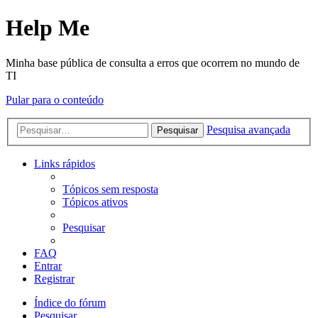
Help Me
Minha base pública de consulta a erros que ocorrem no mundo de
TI
Pular para o conteúdo
Pesquisa avançada
Pesquisar
Links rápidos
Tópicos sem resposta
Tópicos ativos
Pesquisar
FAQ
Entrar
Registrar
Índice do fórum
Pesquisar