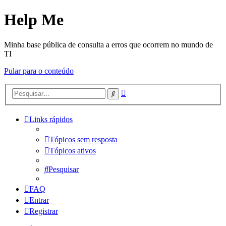
Help Me
Minha base pública de consulta a erros que ocorrem no mundo de
TI
Pular para o conteúdo
Pesquisa
Pesquisar
avançada
Links rápidos
Tópicos sem resposta
Tópicos ativos
Pesquisar
FAQ
Entrar
Registrar