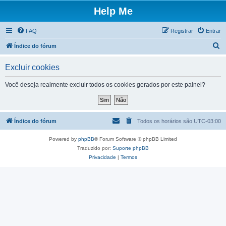
Help Me
FAQ
Registrar
Entrar
P
Índice do fórum
e
Excluir cookies
s
q
Você deseja realmente excluir todos os cookies gerados por este painel?
u
i
s
Índice do fórum
Todos os horários são
UTC-03:00
a
Powered by
phpBB
® Forum Software © phpBB Limited
r
Traduzido por:
Suporte phpBB
Privacidade
|
Termos