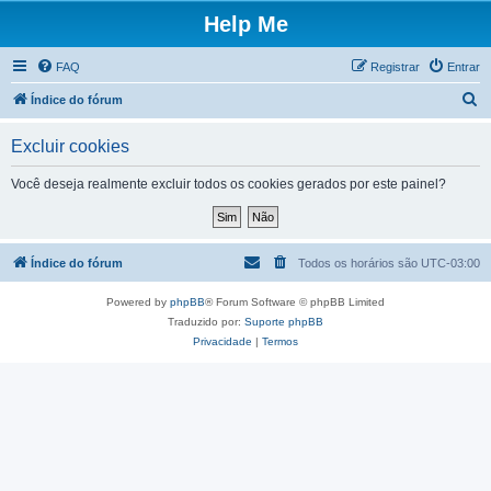
Help Me
FAQ
Registrar
Entrar
P
Índice do fórum
e
Excluir cookies
s
q
Você deseja realmente excluir todos os cookies gerados por este painel?
u
i
s
Índice do fórum
Todos os horários são
UTC-03:00
a
Powered by
phpBB
® Forum Software © phpBB Limited
r
Traduzido por:
Suporte phpBB
Privacidade
|
Termos