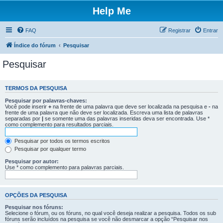
Help Me
FAQ
Registrar
Entrar
Índice do fórum
Pesquisar
Pesquisar
TERMOS DA PESQUISA
Pesquisar por palavras-chaves:
Você pode inserir
+
na frente de uma palavra que deve ser localizada na pesquisa e
-
na
frente de uma palavra que não deve ser localizada. Escreva uma lista de palavras
separadas por
|
se somente uma das palavras inseridas deva ser encontrada. Use *
como complemento para resultados parciais.
Pesquisar por todos os termos escritos
Pesquisar por qualquer termo
Pesquisar por autor:
Use * como complemento para palavras parciais.
OPÇÕES DA PESQUISA
Pesquisar nos fóruns:
Selecione o fórum, ou os fóruns, no qual você deseja realizar a pesquisa. Todos os sub
fóruns serão incluídos na pesquisa se você não desmarcar a opção “Pesquisar nos