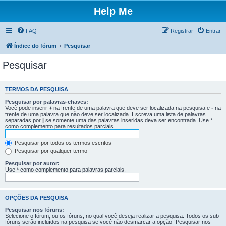
Help Me
FAQ
Registrar
Entrar
Índice do fórum
Pesquisar
Pesquisar
TERMOS DA PESQUISA
Pesquisar por palavras-chaves:
Você pode inserir
+
na frente de uma palavra que deve ser localizada na pesquisa e
-
na
frente de uma palavra que não deve ser localizada. Escreva uma lista de palavras
separadas por
|
se somente uma das palavras inseridas deva ser encontrada. Use *
como complemento para resultados parciais.
Pesquisar por todos os termos escritos
Pesquisar por qualquer termo
Pesquisar por autor:
Use * como complemento para palavras parciais.
OPÇÕES DA PESQUISA
Pesquisar nos fóruns:
Selecione o fórum, ou os fóruns, no qual você deseja realizar a pesquisa. Todos os sub
fóruns serão incluídos na pesquisa se você não desmarcar a opção “Pesquisar nos